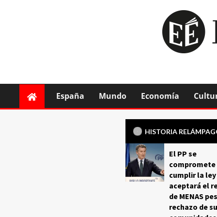
España
Mundo
Economía
Cultu
HISTORIA RELÁMPA
El PP se
compromete 
cumplir la ley
aceptará el r
de MENAS pes
rechazo de s