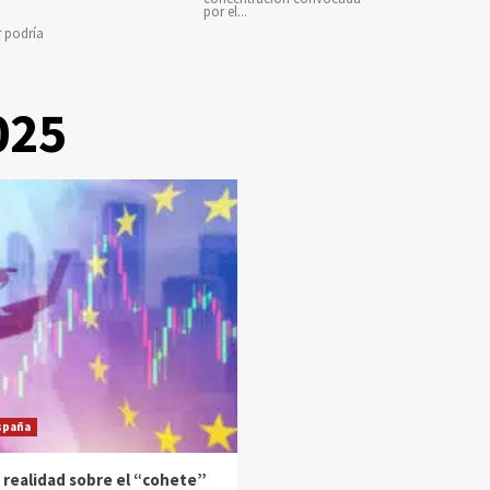
por el...
r podría
025
spaña
 realidad sobre el “cohete”