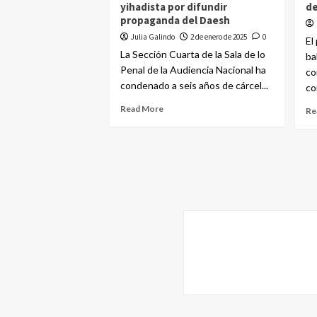
yihadista por difundir
de
propaganda del Daesh
Julia Galindo
2 de enero de 2025
0
El
La Sección Cuarta de la Sala de lo
ba
Penal de la Audiencia Nacional ha
co
condenado a seis años de cárcel...
co
Read More
Re