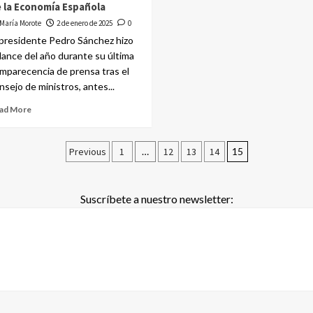
 la Economía Española
María Morote
2 de enero de 2025
0
 presidente Pedro Sánchez hizo
lance del año durante su última
mparecencia de prensa tras el
nsejo de ministros, antes...
ad More
Previous
1
…
12
13
14
15
Suscríbete a nuestro newsletter: