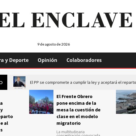
9 de agosto de 2026
ra y Deporte
Opinión
Colaboradores
El PP se compromete a cumplir la ley y aceptará el repa
GO
El Frente Obrero
a
pone encima de la
 y
mesa la cuestión de
eparto
clase en el modelo
e al
migratorio
us
La multitudinaria
concentración convocada