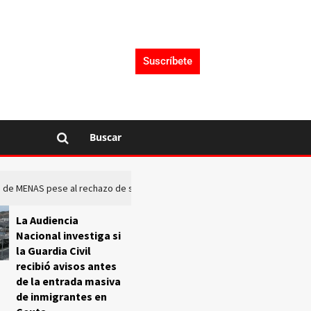
Suscríbete
Buscar
rto de MENAS pese al rechazo de sus comunidades
El Frente O
La Audiencia
Nacional investiga si
la Guardia Civil
recibió avisos antes
de la entrada masiva
de inmigrantes en