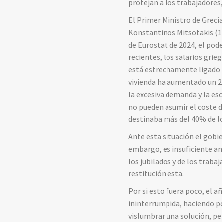
protejan a los trabajadores
El Primer Ministro de Greci
Konstantinos Mitsotakis (19
de Eurostat de 2024, el pod
recientes, los salarios grie
está estrechamente ligado a 
vivienda ha aumentado un 27
la excesiva demanda y la es
no pueden asumir el coste 
destinaba más del 40% de lo
Ante esta situación el gobi
embargo, es insuficiente an
los jubilados y de los traba
restitución esta.
Por si esto fuera poco, el a
ininterrumpida, haciendo po
vislumbrar una solución, pe