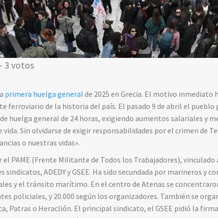
- 3 votos
la
primera huelga general
de 2025 en Grecia. El motivo inmediato 
ferroviario de la historia del país. El pasado 9 de abril el pueblo g
 de huelga general de 24 horas, exigiendo aumentos salariales y m
e vida. Sin olvidarse de exigir responsabilidades por el crimen de T
ancias o nuestras vidas
».
 el PAME (Frente Militante de Todos los Trabajadores), vinculado
les sindicatos, ADEDY y GSEE. Ha sido secundada por marineros y co
ales y el tránsito marítimo. En el centro de Atenas se concentrar
tes policiales, y 20.000 según los organizadores. También se org
, Patras o Heraclión. El principal sindicato, el GSEE pidió la firm