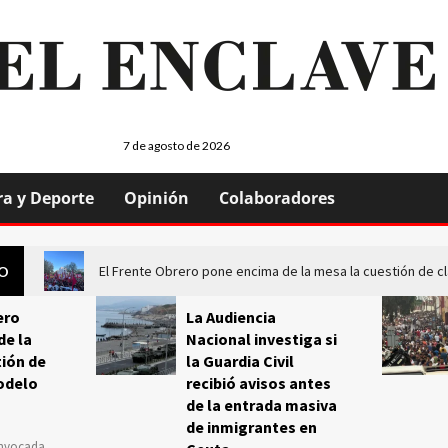
7 de agosto de 2026
ra y Deporte
Opinión
Colaboradores
El Frente Obrero pone encima de la mesa la cuestión de c
GO
ero
La Audiencia
de la
Nacional investiga si
ión de
la Guardia Civil
odelo
recibió avisos antes
de la entrada masiva
de inmigrantes en
onvocada