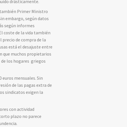
inuido drásticamente.
l también Primer Ministro
 Sin embargo, según datos
más según informes
El coste de la vida también
l precio de compra de la
usas está el desajuste entre
con que muchos propietarios
% de los hogares griegos
80 euros mensuales. Sin
esión de las pagas extra de
os sindicatos exigen la
tores con actividad
 corto plazo no parece
tundencia.