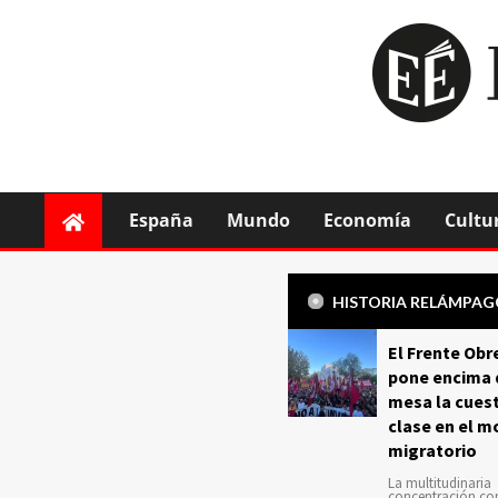
España
Mundo
Economía
Cultu
HISTORIA RELÁMPA
El Frente Obr
pone encima 
mesa la cuest
clase en el m
migratorio
La multitudinaria
concentración c