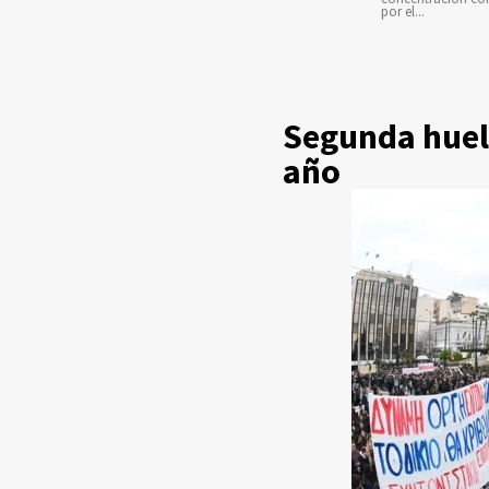
por el...
Segunda huelg
año