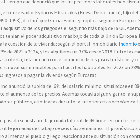
, al tiempo que denunció que las inspecciones laborales han dism
a, el conservador Kyriacos Mitsotakis (Nueva Democracia), hijo de
90-1993), declaró que Grecia es «un ejemplo a seguir en Europa».
er adquisitivo de los griegos es el segundo más bajo de la UE. Ade
gos tenían el poder adquisitivo más bajo de toda la Unión Europea. 
la cuestión de la vivienda; según el portal inmobiliario
Indomio
e
% de 2021 a 2024, y los alquileres un 37% desde 2018. Entre las ca
casa oferta, relacionada con el aumento de los pisos turísticos y 
de renovar sus inmuebles para hacerlos habitables. En 2023 un 28
s ingresos a pagar la vivienda según Eurostat.
erno anunció la subida del 6% del salario mínimo, situándose en 8
te el aumento de los precios. Además todavía sigue vigente la supr
jadores públicos, eliminadas durante la anterior crisis económica. L
ño pasado se instauro la jornada laboral de 48 horas en ciertos sec
sible jornadas de trabajo de seis días semanales. El pronóstico a
ro al menos el pueblo griego reacciona ante su situación con con