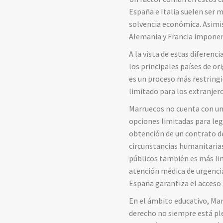
España
e
Italia
suelen
ser
m
solvencia
económica.
Asim
Alemania
y
Francia
impone
A
la
vista
de
estas
diferenci
los
principales
países
de
or
es
un
proceso
más
restring
limitado
para
los
extranjero
Marruecos
no
cuenta
con
u
opciones
limitadas
para
leg
obtención
de
un
contrato
d
circunstancias
humanitaria
públicos
también
es
más
li
atención
médica
de
urgenc
España
garantiza
el
acceso
En
el
ámbito
educativo,
Mar
derecho
no
siempre
está
pl