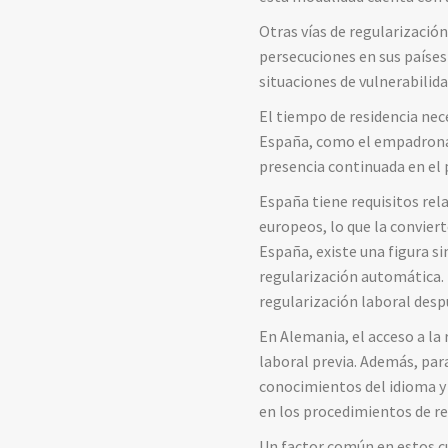
Otras
vías
de
regularizació
persecuciones
en
sus
paíse
situaciones
de
vulnerabilid
El
tiempo
de
residencia
nec
España,
como
el
empadron
presencia
continuada
en
el
España
tiene
requisitos
rel
europeos,
lo
que
la
convier
España,
existe
una
figura
si
regularización
automática.
regularización
laboral
desp
En
Alemania,
el
acceso
a
la
laboral
previa.
Además,
par
conocimientos
del
idioma
en
los
procedimientos
de
re
Un
factor
común
en
estos
c