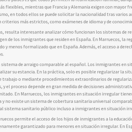
ás
flexibles,
mientras
que
Francia
y
Alemania
exigen
con
mayor
fr
ismo,
en
todos
ellos
se
puede
solicitar
la
nacionalidad
tras
varios
a
n
criterios
más
estrictos,
como
exámenes
de
idioma
y
de
conocimi
as,
resulta
interesante
analizar
cómo
funcionan
los
sistemas
de
re
igen
de
los
inmigrantes
que
residen
en
España.
En
Marruecos,
la
re
ido
y
menos
formalizado
que
en
España.
Además,
el
acceso
a
derec
s.
n
sistema
de
arraigo
comparable
al
español.
Los
inmigrantes
en
si
alizar
su
estancia.
En
la
práctica,
solo
es
posible
regularizar
la
sit
e
trabajo
o
mediante
procedimientos
extraordinarios
de
regulari
s,
y
el
proceso
depende
en
gran
medida
de
decisiones
administrati
mitado.
En
Marruecos,
los
inmigrantes
en
situación
irregular
tien
ia
y
no
existe
un
sistema
de
cobertura
sanitaria
universal
compara
al
sistema
sanitario
público
incluso
a
inmigrantes
en
situación
irr
ruecos
permite
el
acceso
de
los
hijos
de
inmigrantes
a
la
educaci
enamente
garantizado
para
menores
en
situación
irregular.
En
Es