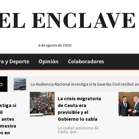
6 de agosto de 2026
ra y Deporte
Opinión
Colaboradores
La Audiencia Nacional investiga si la Guardia Civil recibió
GO
La crisis migratoria
stiga si
de Ceuta era
il
previsible y el
s antes
Gobierno lo sabía
 masiva
La ciudad autónoma de
Ceuta, que...
es en