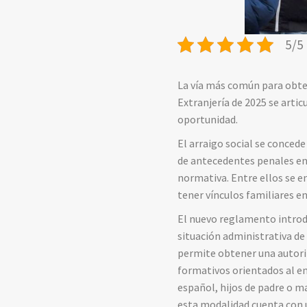
5/5 
La
vía
más
común
para
obt
Extranjería
de
2025
se
artic
oportunidad
.
El
arraigo
social
se
conced
de
antecedentes
penales
e
normativa.
Entre
ellos
se
e
tener
vínculos
familiares
e
El
nuevo
reglamento
intro
situación
administrativa
d
permite
obtener
una
autor
formativos
orientados
al
e
español,
hijos
de
padre
o
m
esta
modalidad
cuenta
con