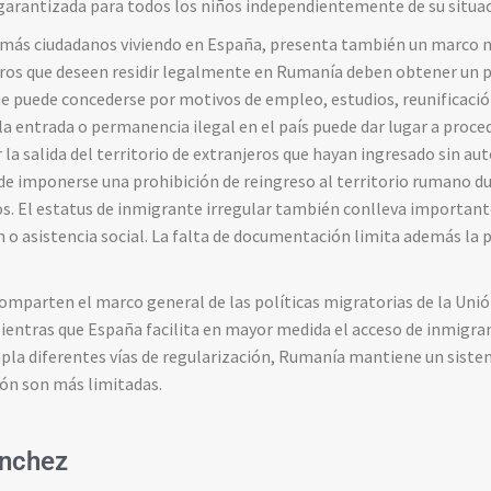
garantizada
para
todos
los
niños
independientemente
de
su
situa
más
ciudadanos
viviendo
en
España,
presenta
también
un
marco
eros
que
deseen
residir
legalmente
en
Rumanía
deben
obtener
un
ue
puede
concederse
por
motivos
de
empleo,
estudios,
reunificaci
la
entrada
o
permanencia
ilegal
en
el
país
puede
dar
lugar
a
proce
r
la
salida
del
territorio
de
extranjeros
que
hayan
ingresado
sin
aut
de
imponerse
una
prohibición
de
reingreso
al
territorio
rumano
d
os.
El
estatus
de
inmigrante
irregular
también
conlleva
importan
ón
o
asistencia
social.
La
falta
de
documentación
limita
además
la
p
comparten
el
marco
general
de
las
políticas
migratorias
de
la
Uni
ientras
que
España
facilita
en
mayor
medida
el
acceso
de
inmigra
pla
diferentes
vías
de
regularización,
Rumanía
mantiene
un
sist
ión
son
más
limitadas.
nchez