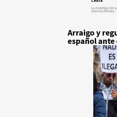
Ceuta
La investigación ju
sobre la entrada...
Arraigo y reg
español ante 