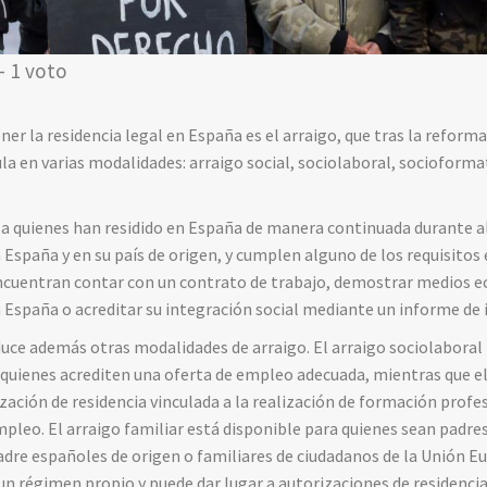
- 1 voto
ener
la
residencia
legal
en
España
es
el
arraigo,
que
t
ras
la
reform
ula
en
varias
modalidades:
arraigo
social,
sociolaboral,
socioforma
e
a
quienes
han
residido
en
España
de
manera
continuada
durante
a
n
España
y
en
su
país
de
origen,
y
cumplen
alguno
de
los
requisitos
ncuentran
contar
con
un
contrato
de
trabajo,
demostrar
medios
e
n
España
o
acreditar
su
integración
social
mediante
un
informe
de
duce
además
otras
modalidades
de
arraigo.
El
arraigo
sociolaboral
e
quienes
acrediten
una
oferta
de
empleo
adecuada,
mientras
que
e
ización
de
residencia
vinculada
a
la
realización
de
formación
profe
mpleo.
El
arraigo
familiar
está
disponible
para
quienes
sean
padre
adre
españoles
de
origen
o
familiares
de
ciudadanos
de
la
Unión
Eu
un
régimen
propio
y
puede
dar
lugar
a
autorizaciones
de
residenci