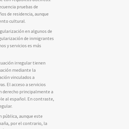
ecuencia
pruebas
de
ños
de
residencia,
aunque
ento
cultural.
gularización
en
algunos
de
gularización
de
inmigrantes
hos
y
servicios
es
más
tuación
irregular
tienen
uación
mediante
la
zación
vinculados
a
vas.
El
acceso
a
servicios
en
derecho
principalmente
a
ble
al
español.
En
contraste,
egular.
ón
pública,
aunque
este
paña,
por
el
contrario,
la