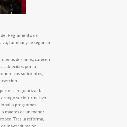
a
del
Reglamento
de
tivo,
familiar
y
de
segunda
l
menos
dos
años
,
carecen
establecidos
por
la
conómicos
suficientes,
inserción.
permite
regularizar
la
l
arraigo
socioformativo
sional
o
programas
s
o
madres
de
un
menor
ropea.
Tras
la
reforma,
a
de
mayor
duración.