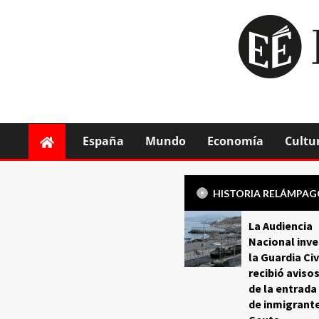
España
Mundo
Economía
Cultu
HISTORIA RELÁMPA
La Audiencia
Nacional inve
la Guardia Civ
recibió aviso
de la entrada
de inmigrant