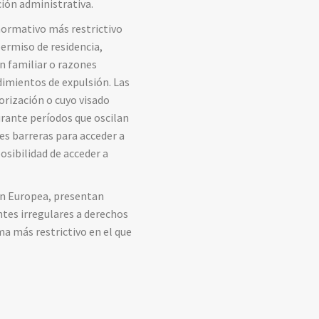
ción
administrativa.
normativo
más
restrictivo
permiso
de
residencia,
ón
familiar
o
razones
dimientos
de
expulsión.
Las
orización
o
cuyo
visado
urante
períodos
que
oscilan
tes
barreras
para
acceder
a
osibilidad
de
acceder
a
ón
Europea,
presentan
ntes
irregulares
a
derechos
ema
más
restrictivo
en
el
que