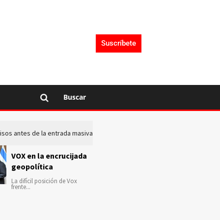
Suscríbete
Buscar
 avisos antes de la entrada masiva de inmigrantes en Ceuta
La c
VOX en la encrucijada
geopolítica
La difícil posición de Vox
frente...