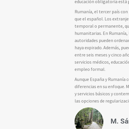
educación
obligatoria
está
Rumanía,
el
tercer
país
con
que
el
español.
Los
extranj
temporal
o
permanente,
q
humanitarias.
En
Rumanía,
autoridades
pueden
ordena
haya
expirado.
Además,
pue
entre
seis
meses
y
cinco
añ
servicios
médicos,
educaci
empleo
formal.
Aunque
España
y
Rumanía
diferencias
en
su
enfoque.
M
y
servicios
básicos
y
contem
las
opciones
de
regularizac
M. Sá