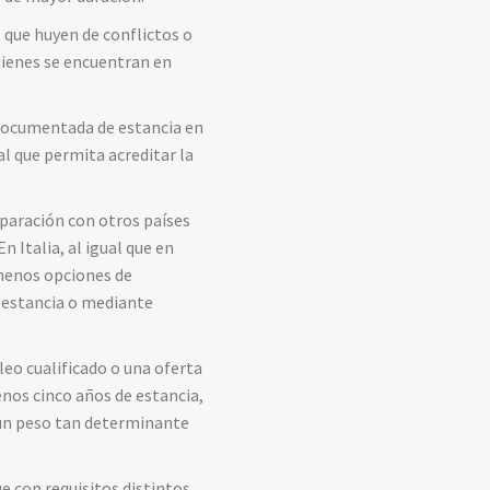
s
que
huyen
de
conflictos
o
uienes
se
encuentran
en
documentada
de
estancia
en
al
que
permita
acreditar
la
paración
con
otros
países
En
Italia,
al
igual
que
en
menos
opciones
de
e
estancia
o
mediante
leo
cualificado
o
una
oferta
enos
cinco
años
de
estancia,
un
peso
tan
determinante
ue
con
requisitos
distintos.