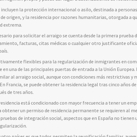
n
incluyen
la
protección
internacional
o
asilo,
destinada
a
persona
s
de
origen,
y
la
residencia
por
razones
humanitarias,
otorgada
a
q
ad
extrema.
esario
para
solicitar
el
arraigo
se
cuenta
desde
la
primera
prueba
amiento,
facturas,
citas
médicas
o
cualquier
otro
justificante
ofici
país.
ativamente
flexibles
para
la
regularización
de
inmigrantes
en
com
te
en
una
de
las
principales
puertas
de
entrada
a
la
Unión
Europea.
milar
al
arraigo
social,
aunque
con
condiciones
más
restrictivas
y
En
Francia,
se
puede
obtener
la
residencia
legal
tras
cinco
años
d
ués
de
tres
años.
residencia
está
condicionado
con
mayor
frecuencia
a
tener
un
emp
a
obtener
un
permiso
de
residencia
permanente
se
requieren
al
m
y
pruebas
de
integración
social,
aspectos
que
en
España
no
tienen
gularización.
uatro
países
es
que
todos
permiten
la
reunificación
familiar,
aunq