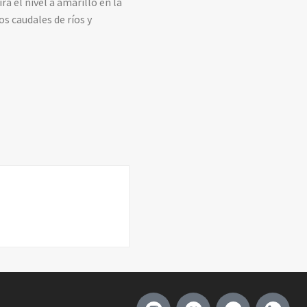
á el nivel a amarillo en la
s caudales de ríos y