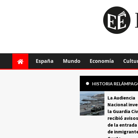
España
Mundo
Economía
Cultu
HISTORIA RELÁMPA
La Audiencia
Nacional inve
la Guardia Civ
recibió aviso
de la entrada
de inmigrant