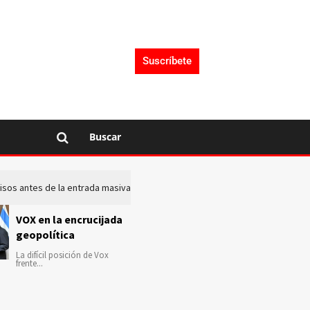
Suscríbete
Buscar
 avisos antes de la entrada masiva de inmigrantes en Ceuta
La c
VOX en la encrucijada
geopolítica
La difícil posición de Vox
frente...