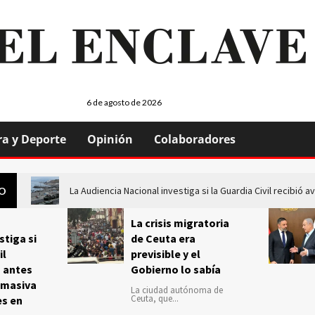
6 de agosto de 2026
ra y Deporte
Opinión
Colaboradores
La Audiencia Nacional investiga si la Guardia Civil recibió
GO
La crisis migratoria
stiga si
de Ceuta era
il
previsible y el
s antes
Gobierno lo sabía
 masiva
La ciudad autónoma de
Ceuta, que...
es en