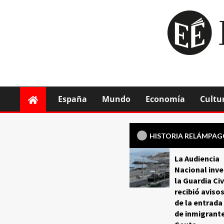
España
Mundo
Economía
Cultu
HISTORIA RELÁMPA
La Audiencia
Nacional inve
la Guardia Civ
recibió aviso
de la entrada
de inmigrant