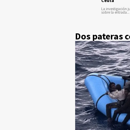
Ceuta
La investigación ju
sobre la entrada...
Dos pateras c