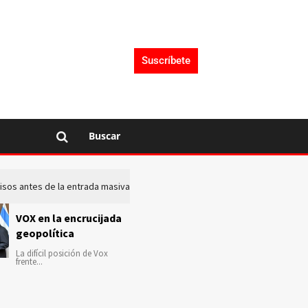
Suscríbete
Buscar
 avisos antes de la entrada masiva de inmigrantes en Ceuta
La c
VOX en la encrucijada
geopolítica
La difícil posición de Vox
frente...