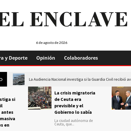
6 de agosto de 2026
ra y Deporte
Opinión
Colaboradores
La Audiencia Nacional investiga si la Guardia Civil recibió
GO
La crisis migratoria
stiga si
de Ceuta era
il
previsible y el
s antes
Gobierno lo sabía
 masiva
La ciudad autónoma de
Ceuta, que...
es en