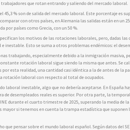
s trabajadores que rotan entrando y saliendo del mercado laboral.
 el 45,3 % son de salida del mercado laboral. Este porcentaje es su
 comparar con otros países, en Alemania las salidas están en un 25
da por países como Grecia, con un 50 %.
ecifican los motivos de las rotaciones laborales, pero, dadas las 
l e inestable. Esto se suma a otros problemas endémicos: el dese
as trabajando, especialmente debido a la inmigración masiva, pe
constante rotación laboral sigue siendo la misma que antes. Se cal
por esta realidad, una cantidad casi idéntica a la de antes de la p
a rotación laboral con respecto al total de ocupados.
do laboral inestable, algo que no debería aceptarse. En España h
fra de desempleados reales es superior. Por otra parte, la tempora
 INE durante el cuarto trimestre de 2025, superando la media de la 
l es mayor si tenemos en cuenta la trampa estadística que suponen l
 que pensar sobre el mundo laboral español. Según datos del SEPE