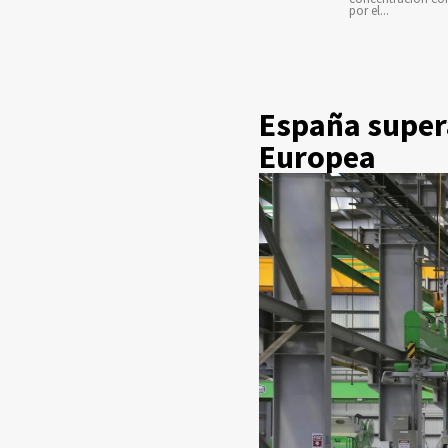
por el...
España supera
Europea