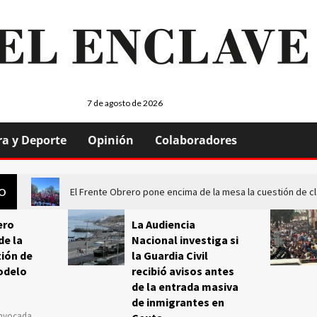
7 de agosto de 2026
ra y Deporte
Opinión
Colaboradores
El Frente Obrero pone encima de la mesa la cuestión de c
GO
ero
La Audiencia
de la
Nacional investiga si
ión de
la Guardia Civil
odelo
recibió avisos antes
de la entrada masiva
de inmigrantes en
onvocada