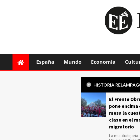
España
Mundo
Economía
Cultu
HISTORIA RELÁMPA
El Frente Obr
pone encima 
mesa la cuest
clase en el m
migratorio
La multitudinaria
concentración c