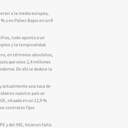
perior a la media europea,
 % y en Países Bajos en un 8
cifras, todo apunta a un
mpleo y la temporalidad.
ro, en términos absolutos,
cula que unos 2,4 millones
andemia. De ahí se deduce la
ay actualmente una tasa de
lidad en nuestro país se
UE, situada en un 12,9 %.
os contratos fijos
 y del INE, hicieron falta