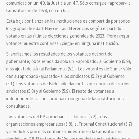
comunicación un 4.0, la Justicia un 4.7. Sólo consigue «aprobar» la
Constitución de 1978, con un 6.1.
Esta baja confianza en las instituciones es compartida por todos
los grupos de edad. Hay ciertas diferencias según el partido
votado en las últimas elecciones generales de 2023. Pero ningún
votante muestra confianza «ciega» en ninguna institución.
Si analizamos los resultados de los votantes del partido
gobernante, obtenemos da solo un «aprobado» al Gobierno (5.9),
más ajustado aún al Parlamento (5.1). Los votantes de Sumar sólo
dan su aprobado -ajustado– a los sindicatos (5.2) y al Gobierno
(5.1). Los votantes de Bildu sólo dan notas por encima del 5 a los
sindicatos (5.8) y al Gobierno (5.9). El resto de votantes a
independentistas no aprueban a ninguna de las instituciones
consultadas.
Los votantes del PP aprueban a la Justicia (5.2), a las
organizaciones empresariales (5.8), al Tribunal Constitucional (5.7)
y siendo los que más confianza muestran en la Constitución,
dándole un 7.8. El votante de Vox es uno de los más críticos, solo