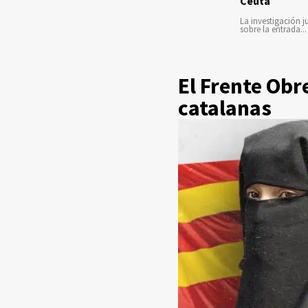
Ceuta
La investigación ju
sobre la entrada...
El Frente Obr
catalanas