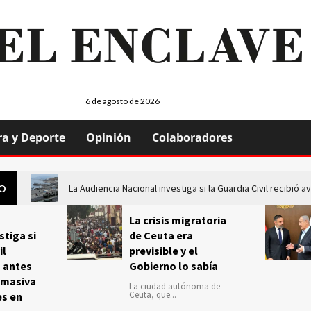
6 de agosto de 2026
ra y Deporte
Opinión
Colaboradores
La Audiencia Nacional investiga si la Guardia Civil recibió
GO
La crisis migratoria
stiga si
de Ceuta era
il
previsible y el
s antes
Gobierno lo sabía
 masiva
La ciudad autónoma de
Ceuta, que...
es en