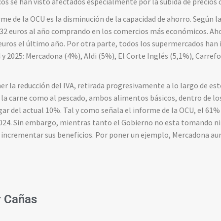
cos se han visto afectados especialmente por la subida de precios
rme de la OCU es la disminución de la capacidad de ahorro. Según la
132 euros al año comprando en los comercios más económicos. Aho
euros el último año.
Por otra parte, todos los supermercados han
y 2025: Mercadona (4%), Aldi (5%), El Corte Inglés (5,1%), Carrefo
 la reducción del IVA, retirada progresivamente a lo largo de e
a la carne como al pescado, ambos alimentos básicos, dentro de lo
ar del actual 10%. Tal y como señala el informe de la OCU, el 61% d
2024. Sin embargo, mientras tanto el Gobierno no esta tomando n
incrementar sus beneficios. Por poner un ejemplo, Mercadona au
r Cañas