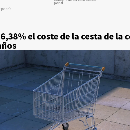
por el...
r podría
,38% el coste de la cesta de la 
años