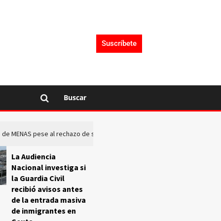
Suscríbete
Buscar
rto de MENAS pese al rechazo de sus comunidades
El Frente O
La Audiencia
Nacional investiga si
la Guardia Civil
recibió avisos antes
de la entrada masiva
de inmigrantes en