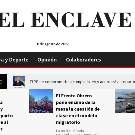
8 de agosto de 2026
ra y Deporte
Opinión
Colaboradores
El PP se compromete a cumplir la ley y aceptará el repa
GO
El Frente Obrero
a
pone encima de la
 y
mesa la cuestión de
eparto
clase en el modelo
e al
migratorio
us
La multitudinaria
concentración convocada