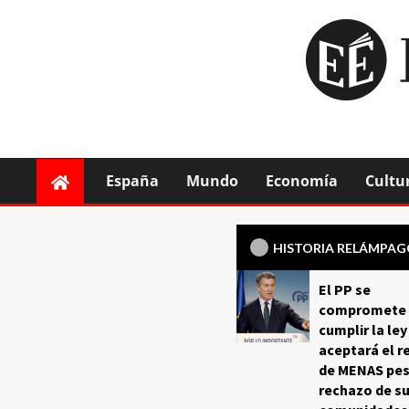
España
Mundo
Economía
Cultu
HISTORIA RELÁMPA
El PP se
compromete 
cumplir la ley
aceptará el r
de MENAS pes
rechazo de s