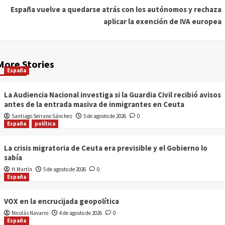
España vuelve a quedarse atrás con los autónomos y rechaza
aplicar la exención de IVA europea
More Stories
España
La Audiencia Nacional investiga si la Guardia Civil recibió avisos
antes de la entrada masiva de inmigrantes en Ceuta
Santiago Serrano Sánchez
5 de agosto de 2026
0
España
política
La crisis migratoria de Ceuta era previsible y el Gobierno lo
sabía
H.Martín
5 de agosto de 2026
0
España
VOX en la encrucijada geopolítica
Nicolás Navarro
4 de agosto de 2026
0
España