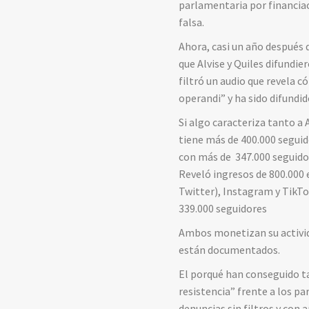
parlamentaria por financiac
falsa.
Ahora, casi un año después 
que Alvise y Quiles difundi
filtró un audio que revela 
operandi” y ha sido difundid
Si algo caracteriza tanto a 
tiene más de 400.000 seguido
con más de 347.000 seguidor
Reveló ingresos de 800.000 
Twitter), Instagram y TikT
339.000 seguidores
Ambos monetizan su activid
están documentados.
El porqué han conseguido ta
resistencia” frente a los pa
denuncias sin filtros y con