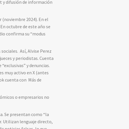
t y difusión de información
r (noviembre 2024). En el
 En octubre de este año se
udio confirma su “modus
 sociales. Así, Alvise Perez
jueces y periodistas. Cuenta
 “exclusivas” y denuncias.
es muy activo en X (antes
Tok cuenta con Más de
onómicos o empresarios no
ma. Se presentan como “la
. Utilizan lenguaje directo,
r noticias falsas, lo que