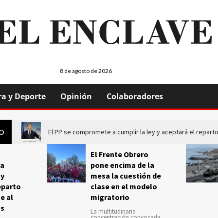
8 de agosto de 2026
ra y Deporte
Opinión
Colaboradores
El PP se compromete a cumplir la ley y aceptará el repa
GO
El Frente Obrero
a
pone encima de la
 y
mesa la cuestión de
eparto
clase en el modelo
e al
migratorio
us
La multitudinaria
concentración convocada