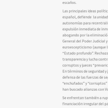
escaños.
Las principales ideas polít
español, defiende la unidad
autonomías para recentraliza
expulsión inmediata de inmig
abogando por la eliminación
General del Poder Judicial 
euroescepticismo (aunque lu
“Estado profundo”. Rechaza
transparencia y lucha contra
corruptos y jueces “prevaric
En términos de seguridad y j
defensa de las fuerzas de se
“enchufados” y “corruptos” 
han buscado alianzas con V
Se enfrentan también a rupt
financiación irregular del p