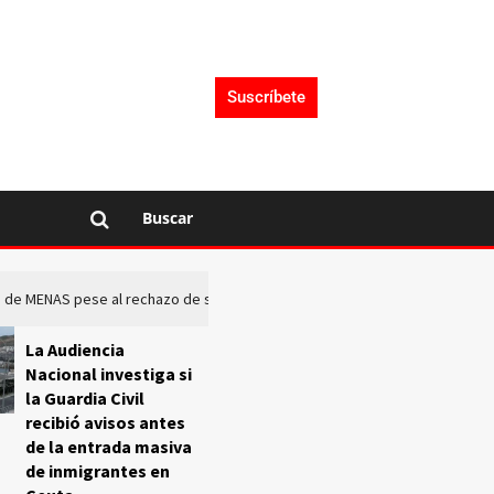
Suscríbete
Buscar
rto de MENAS pese al rechazo de sus comunidades
El Frente O
La Audiencia
Nacional investiga si
la Guardia Civil
recibió avisos antes
de la entrada masiva
de inmigrantes en