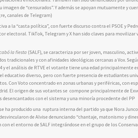
su imagen de “censurados”. Y además se apoyan mutuamente y cue
gre, canales de Telegram)
va a la “casta política”, con fuerte discurso contra el PSOE y Pedr
or electoral. TikTok, Telegram y X han sido claves para movilizar 
cabó la fiesta
(SALF), se caracteriza por ser joven, masculino, activ
os tradicionales y con afinidades ideológicas cercanas a Vox. Según
4 y el análisis de RTVE el votante tiene una edad principalmente en
 educativo diverso, pero con fuerte presencia de estudiantes unive
os. Con Voto concentrado en zonas urbanas y periféricas, con espe
rid. El origen de sus votantes se compone principalmente de Exv
s desencantados con el sistema y una minoría procedente del PP
se ha producido una ruptura interna del partido ya que Nora Junco
desvincularon de Alvise denunciando “chantaje, matonismo y diner
 con el entorno de SALF integrándose en el grupo de los Conserv