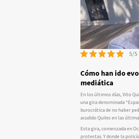
5/5 
Cómo han ido evol
mediática
En los últimos días, Vito Q
una gira denominada “Españ
burocrática de no haber ped
acudido Quiles en las últim
Esta gira, comenzada en Octu
protestas. Y donde la polic