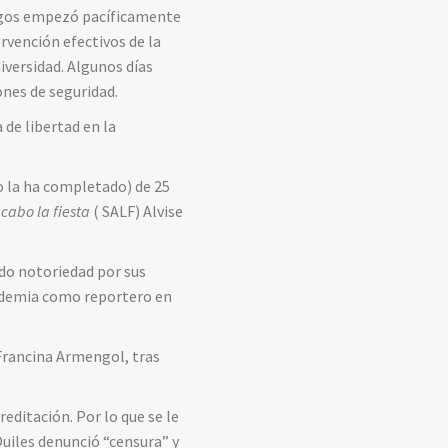
tigos empezó pacíficamente
rvención efectivos de la
niversidad. Algunos días
nes de seguridad.
 de libertad en la
o la ha completado) de 25
cabo la fiesta
( SALF) Alvise
do notoriedad por sus
andemia como reportero en
 Francina Armengol, tras
editación. Por lo que se le
 Quiles denunció “censura” y