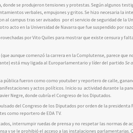
ia, donde se produjeron tensiones y protestas. Según algunos tes
ntamientos verbales, empujones y gritos. Se hizo necesaria la inte
on al campus tras ser avisados por el servicio de seguridad de la U
ro acto en la Universidad de Navarra que fue suspendido por razo
rovechadas por Vito Quiles para mostrar que existe censura y falta
” (que aunque comenzó la carrera en la Complutense, parece que n
cante) está muy ligada al Europarlamentario y líder del partido
Se a
da pública fueron como como youtuber y reportero de calle, ganan
nifestaciones y actos políticos. Inicio su actividad durante la p
avier Negre, donde cubría el Congreso de los Diputados.
pulsado del Congreso de los Diputados por orden de la presidenta
ntes como reportero de EDA TV.
tados, interrumpir ruedas de prensa y no respetar las normas de acr
ensa y se le prohibió el acceso a las instalaciones parlamentarias.