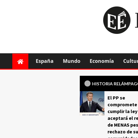
España
Mundo
Economía
Cultu
HISTORIA RELÁMPA
El PP se
compromete 
cumplir la ley
aceptará el r
de MENAS pes
rechazo de s