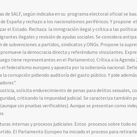
icas de SALF, según indicaba en su programa electoral oficial se ba
 de España y rechazo a los nacionalismos periféricos. Y propone e
r el Estado. Rechaza la inmigración ilegal y crítica a las polític
rantes ilegales y revisión de ayudas sociales. Se considera antipa
 de subvenciones a partidos, sindicatos y ONGs. Propone la supre
y promueve la democracia directa y referéndums vinculantes. Expr
ego tiene representantes en el Parlamento). Crítica a la Agenda 2
 el federalismo europeo y apuesta por la soberanía nacional. Def
 la corrupción pidiendo auditoría del gasto público. Y pide además
adores”.
usticia, solicita endurecimiento de penas para delitos sexuales, cor
guridad, criticando la impunidad judicial. Se caracteriza también po
(aunque sin pruebas verificables). Aunque se presentan como inde
ox.
uras internas y procesos judiciales. Estos procesos sobre todo es
artido. El Parlamento Europeo ha iniciado el proceso para retirarl