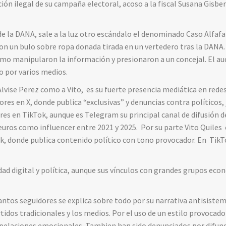
ión ilegal de su campaña electoral, acoso a la fiscal Susana Gisber
de la DANA, sale a la luz otro escándalo el denominado Caso Alfafa
eron un bulo sobre ropa donada tirada en un vertedero tras la DANA.
cómo manipularon la información y presionaron a un concejal. El a
o por varios medios.
Alvise Perez como a Vito, es su fuerte presencia mediática en redes
res en X, donde publica “exclusivas” y denuncias contra políticos, 
es en TikTok, aunque es Telegram su principal canal de difusión de
euros como influencer entre 2021 y 2025. Por su parte Vito Quiles 
ok, donde publica contenido político con tono provocador. En Tik
ad digital y política, aunque sus vínculos con grandes grupos ec
ntos seguidores se explica sobre todo por su narrativa antisiste
rtidos tradicionales y los medios. Por el uso de un estilo provocador
 apelaciones emocionales. Tambien han sido denunciados por difundi