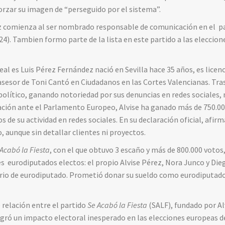
forzar su imagen de “perseguido por el sistema”.
rez comienza al ser nombrado responsable de comunicación en el p
4). Tambien formo parte de la lista en este partido a las elecci
al es Luis Pérez Fernández nació en Sevilla hace 35 años, es licenc
 asesor de Toni Cantó en Ciudadanos en las Cortes Valencianas. Tra
olítico, ganando notoriedad por sus denuncias en redes sociales,
ación ante el Parlamento Europeo, Alvise ha ganado más de 750.00
s de su actividad en redes sociales. En su declaración oficial, afi
o, aunque sin detallar clientes ni proyectos.
Acabó la Fiesta
, con el que obtuvo 3 escaño y más de 800.000 votos
 eurodiputados electos: el propio Alvise Pérez, Nora Junco y Diego
lario de eurodiputado. Prometió donar su sueldo como eurodiputad
 relación entre el partido
Se Acabó la Fiesta
(SALF), fundado por Al
ogró un impacto electoral inesperado en las elecciones europeas d