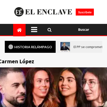
Suscríbete
Buscar
El PP se compromete a 
HISTORIA RELÁMPAGO
Carmen López