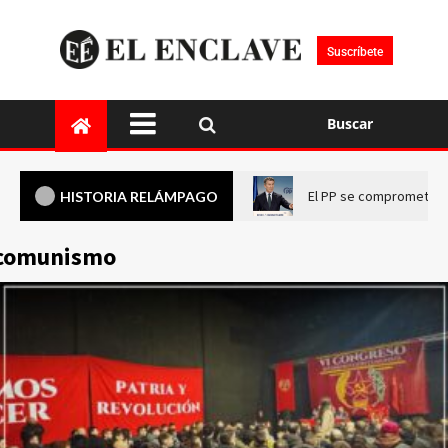
Suscríbete
Buscar
El PP se compromete a 
HISTORIA RELÁMPAGO
comunismo