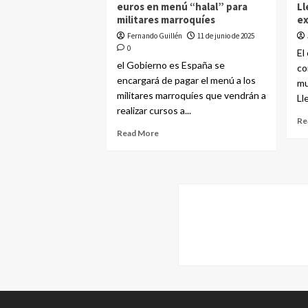
euros en menú “halal” para
Ll
militares marroquíes
ex
Fernando Guillén
11 de junio de 2025
0
El
el Gobierno es España se
co
encargará de pagar el menú a los
mu
militares marroquíes que vendrán a
Ll
realizar cursos a...
Re
Read More