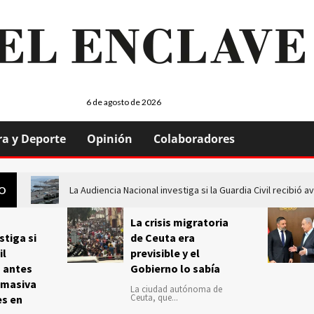
6 de agosto de 2026
ra y Deporte
Opinión
Colaboradores
La Audiencia Nacional investiga si la Guardia Civil recibió
GO
La crisis migratoria
stiga si
de Ceuta era
il
previsible y el
s antes
Gobierno lo sabía
 masiva
La ciudad autónoma de
Ceuta, que...
es en