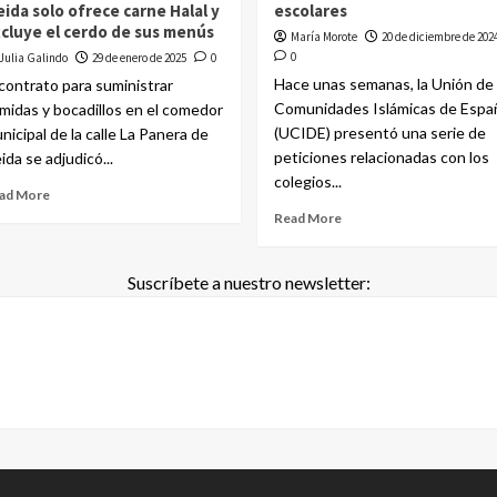
eida solo ofrece carne Halal y
escolares
cluye el cerdo de sus menús
María Morote
20 de diciembre de 202
0
Julia Galindo
29 de enero de 2025
0
Hace unas semanas, la Unión de
 contrato para suministrar
Comunidades Islámicas de Espa
midas y bocadillos en el comedor
(UCIDE) presentó una serie de
nicipal de la calle La Panera de
peticiones relacionadas con los
eida se adjudicó...
colegios...
ad More
Read More
Suscríbete a nuestro newsletter: