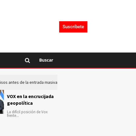
Suscríbete
Buscar
 avisos antes de la entrada masiva de inmigrantes en Ceuta
La c
VOX en la encrucijada
geopolítica
La difícil posición de Vox
frente...