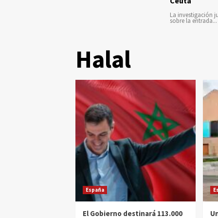
Ceuta
La investigación ju
sobre la entrada...
Halal
España
E
El Gobierno destinará 113.000
Un