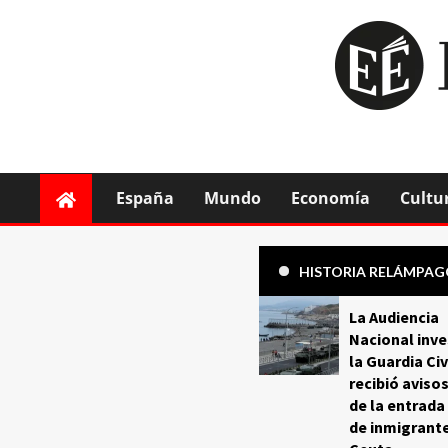
España
Mundo
Economía
Cultu
HISTORIA RELÁMPA
La Audiencia
Nacional inve
la Guardia Civ
recibió aviso
de la entrada
de inmigrant