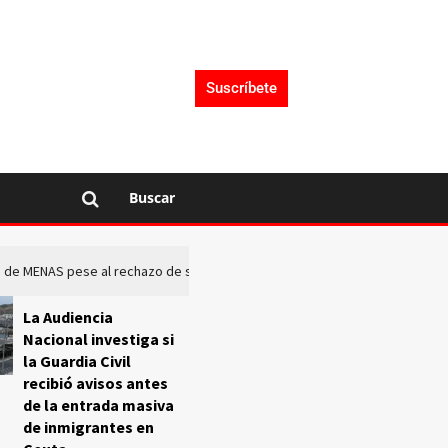
Suscríbete
Buscar
rto de MENAS pese al rechazo de sus comunidades
El Frente O
La Audiencia
Nacional investiga si
la Guardia Civil
recibió avisos antes
de la entrada masiva
de inmigrantes en