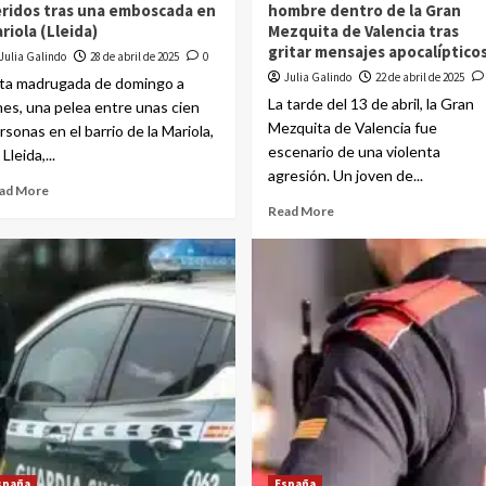
ridos tras una emboscada en
hombre dentro de la Gran
riola (Lleida)
Mezquita de Valencia tras
gritar mensajes apocalíptico
Julia Galindo
28 de abril de 2025
0
Julia Galindo
22 de abril de 2025
ta madrugada de domingo a
La tarde del 13 de abril, la Gran
nes, una pelea entre unas cien
Mezquita de Valencia fue
rsonas en el barrio de la Mariola,
escenario de una violenta
Lleida,...
agresión. Un joven de...
ad More
Read More
spaña
España