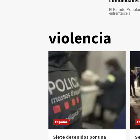
comunidades
El Partido Popula
enfrentarse a...
violencia
España
E
Siete detenidos por una
Se