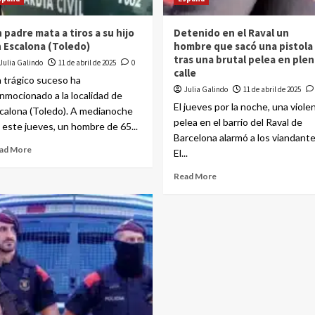
 padre mata a tiros a su hijo
Detenido en el Raval un
 Escalona (Toledo)
hombre que sacó una pistola
tras una brutal pelea en plen
Julia Galindo
11 de abril de 2025
0
calle
 trágico suceso ha
Julia Galindo
11 de abril de 2025
nmocionado a la localidad de
El jueves por la noche, una viole
calona (Toledo). A medianoche
pelea en el barrio del Raval de
 este jueves, un hombre de 65...
Barcelona alarmó a los viandante
ad More
El...
Read More