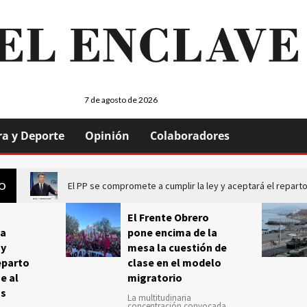
7 de agosto de 2026
ra y Deporte
Opinión
Colaboradores
El PP se compromete a cumplir la ley y aceptará el repa
GO
El Frente Obrero
a
pone encima de la
 y
mesa la cuestión de
eparto
clase en el modelo
e al
migratorio
us
La multitudinaria
concentración convocada