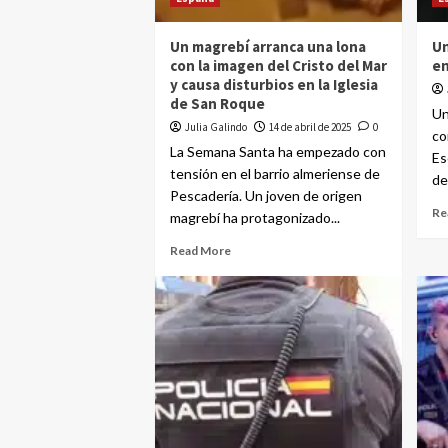
Un magrebí arranca una lona
Un
con la imagen del Cristo del Mar
en
y causa disturbios en la Iglesia
de San Roque
Un
Julia Galindo
14 de abril de 2025
0
co
La Semana Santa ha empezado con
Es
tensión en el barrio almeriense de
de
Pescadería. Un joven de origen
Re
magrebí ha protagonizado...
Read More