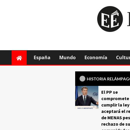
España
Mundo
Economía
Cultu
HISTORIA RELÁMPA
El PP se
compromete 
cumplir la ley
aceptará el r
de MENAS pes
rechazo de s