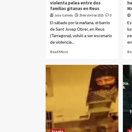
violenta pelea entre dos
he
familias gitanas en Reus
Ma
Julia Galindo
29 de abril de 2025
0
El sábado por la mañana, el barrio
Es
de Sant Josep Obrer, en Reus
lu
(Tarragona), volvió a ser escenario
pe
de violencia...
en 
Read More
Re
España
E