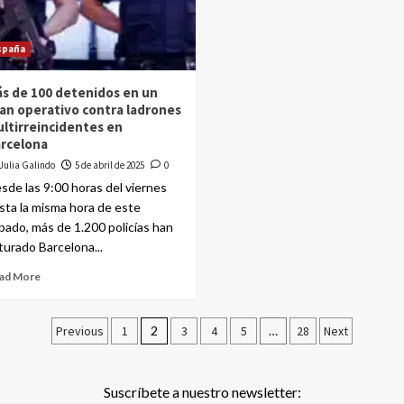
spaña
s de 100 detenidos en un
an operativo contra ladrones
ltirreincidentes en
rcelona
Julia Galindo
5 de abril de 2025
0
sde las 9:00 horas del viernes
sta la misma hora de este
bado, más de 1.200 policías han
turado Barcelona...
ad More
Previous
1
2
3
4
5
…
28
Next
Suscríbete a nuestro newsletter: