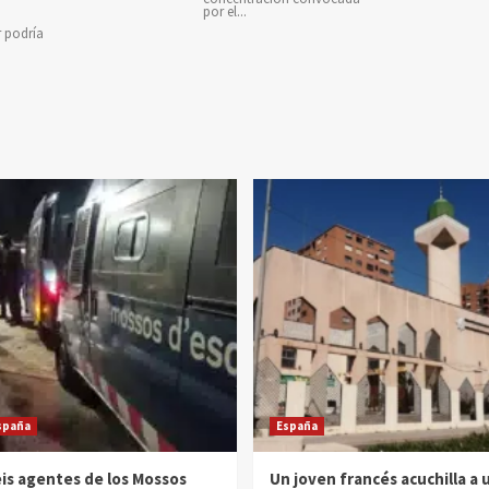
por el...
r podría
spaña
España
is agentes de los Mossos
Un joven francés acuchilla a 