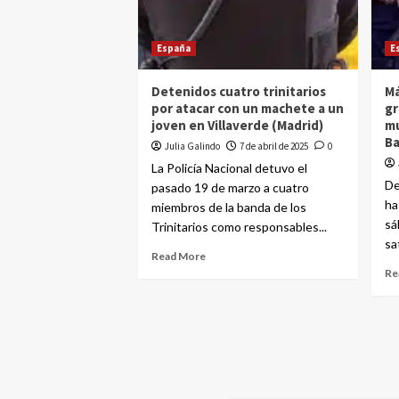
España
E
Detenidos cuatro trinitarios
Má
por atacar con un machete a un
gr
joven en Villaverde (Madrid)
mu
Ba
Julia Galindo
7 de abril de 2025
0
La Policía Nacional detuvo el
De
pasado 19 de marzo a cuatro
ha
miembros de la banda de los
sá
Trinitarios como responsables...
sa
Read More
Re