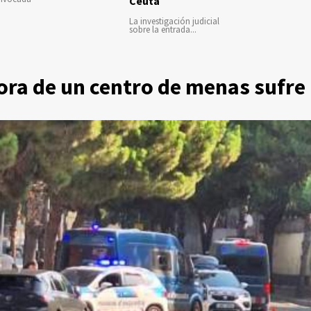
Ceuta
La investigación judicial
sobre la entrada...
ora de un centro de menas sufre