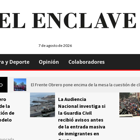
7 de agosto de 2026
ra y Deporte
Opinión
Colaboradores
El Frente Obrero pone encima de la mesa la cuestión de c
GO
ero
La Audiencia
de la
Nacional investiga si
ión de
la Guardia Civil
odelo
recibió avisos antes
de la entrada masiva
de inmigrantes en
onvocada