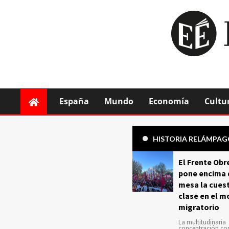
España
Mundo
Economía
Cultu
HISTORIA RELÁMPA
El Frente Obr
pone encima 
mesa la cuest
clase en el m
migratorio
La multitudinaria
concentración c