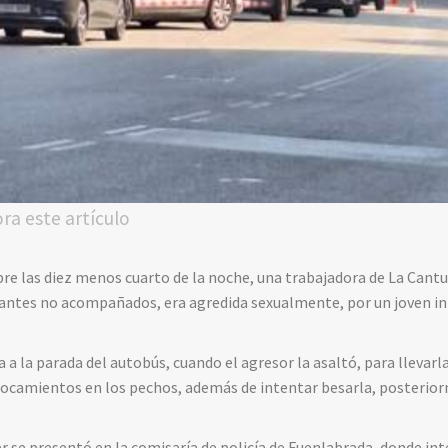
ora este artículo
bre las diez menos cuarto de la noche, una trabajadora de La Cant
ntes no acompañados, era agredida sexualmente, por un joven in
gía a la parada del autobús, cuando el agresor la asaltó, para lleva
ocamientos en los pechos, además de intentar besarla, posteriorm
er se presentó en la comisaría de policía de Fuenlabrada, donde i