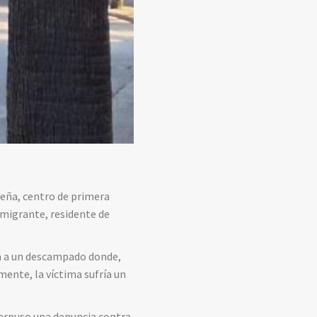
ueña, centro de primera
migrante, residente de
rla a un descampado donde,
ente, la víctima sufría un
nterpuso una denuncia contra