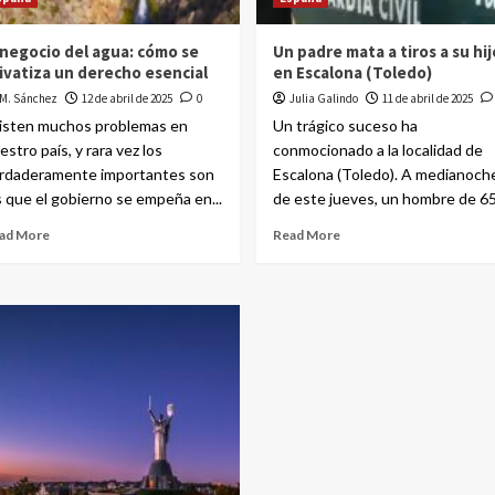
 negocio del agua: cómo se
Un padre mata a tiros a su hij
ivatiza un derecho esencial
en Escalona (Toledo)
M. Sánchez
12 de abril de 2025
0
Julia Galindo
11 de abril de 2025
isten muchos problemas en
Un trágico suceso ha
estro país, y rara vez los
conmocionado a la localidad de
rdaderamente importantes son
Escalona (Toledo). A medianoch
s que el gobierno se empeña en...
de este jueves, un hombre de 65.
ad More
Read More