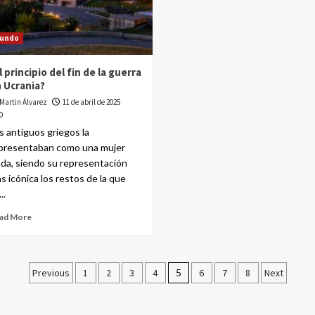
undo
l principio del fin de la guerra
 Ucrania?
Martin Álvarez
11 de abril de 2025
0
s antiguos griegos la
presentaban como una mujer
ada, siendo su representación
s icónica los restos de la que
..
ad More
Previous
1
2
3
4
5
6
7
8
Next