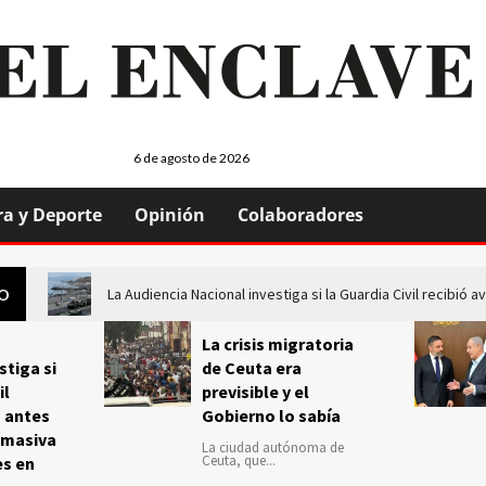
6 de agosto de 2026
ra y Deporte
Opinión
Colaboradores
La Audiencia Nacional investiga si la Guardia Civil recibió
GO
La crisis migratoria
stiga si
de Ceuta era
il
previsible y el
s antes
Gobierno lo sabía
 masiva
La ciudad autónoma de
Ceuta, que...
es en