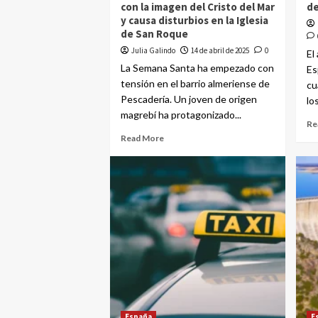
con la imagen del Cristo del Mar
de
y causa disturbios en la Iglesia
de San Roque
Julia Galindo
14 de abril de 2025
0
El
La Semana Santa ha empezado con
Es
tensión en el barrio almeriense de
cu
Pescadería. Un joven de origen
lo
magrebí ha protagonizado...
Re
Read More
España
E