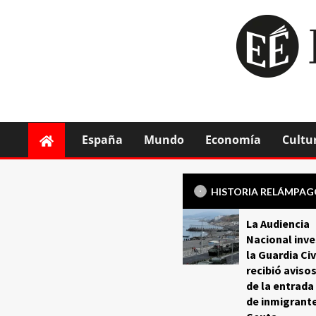
España
Mundo
Economía
Cultu
HISTORIA RELÁMPA
La Audiencia
Nacional inve
la Guardia Civ
recibió aviso
de la entrada
de inmigrant