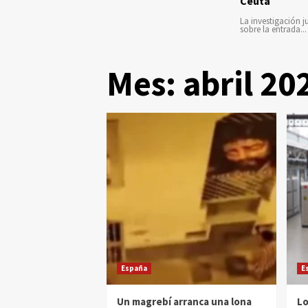
Ceuta
La investigación ju
sobre la entrada...
Mes:
abril 20
España
E
Un magrebí arranca una lona
Lo