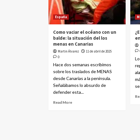
España
M
Como vaciar el océano con un
¿E
balde: la situación del los
en
menas en Canarias
Martin Álvarez
11 de abril de 2025
0
Lo
Hace dos semanas escribimos
re
sobre los traslados de MENAS
al
desde Canarias a la península.
má
Señalábamos lo absurdo de
se.
defender esta...
Re
Read More