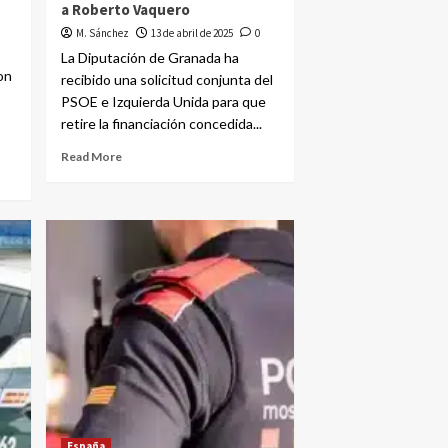
a Roberto Vaquero
M. Sánchez
13 de abril de 2025
0
La Diputación de Granada ha
on
recibido una solicitud conjunta del
PSOE e Izquierda Unida para que
retire la financiación concedida...
Read More
España