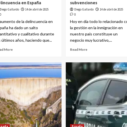
lincuencia en España
subvenciones
Diego Gallardo
14 de abril de 2025
Diego Gallardo
14 de abril de 2025
0
0
 aumento de la delincuencia en
Hoy en día todo lo relacionado c
paña ha dado un salto
la gestión en la inmigración en
antitativo y cualitativo durante
nuestro país constituye un
s últimos años, haciendo que...
negocio muy lucrativo,...
ad More
Read More
spaña
España