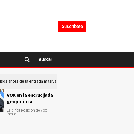
Suscríbete
Buscar
 avisos antes de la entrada masiva de inmigrantes en Ceuta
La c
VOX en la encrucijada
geopolítica
La difícil posición de Vox
frente...