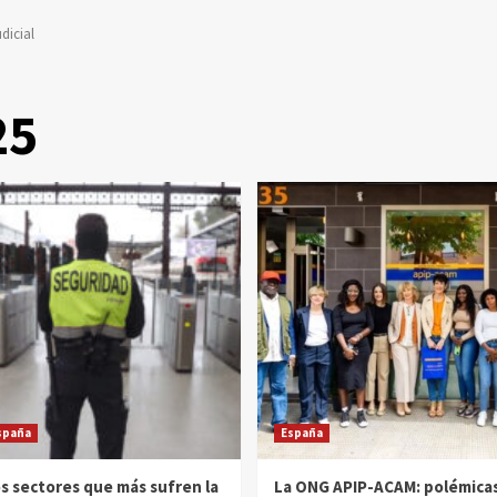
dicial
25
spaña
España
s sectores que más sufren la
La ONG APIP-ACAM: polémicas