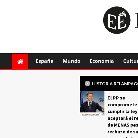
España
Mundo
Economía
Cultu
HISTORIA RELÁMPA
El PP se
compromete 
cumplir la ley
aceptará el r
de MENAS pes
rechazo de s