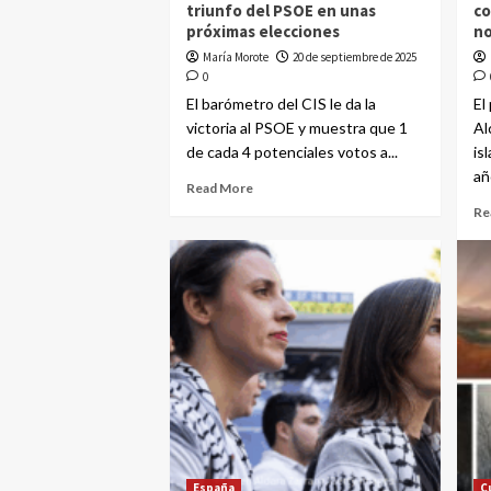
triunfo del PSOE en unas
co
próximas elecciones
n
María Morote
20 de septiembre de 2025
0
El barómetro del CIS le da la
El
victoria al PSOE y muestra que 1
Al
de cada 4 potenciales votos a...
is
añ
Read More
Re
España
C