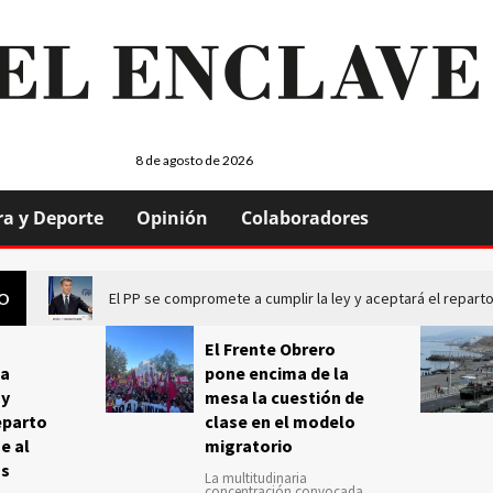
8 de agosto de 2026
ra y Deporte
Opinión
Colaboradores
El PP se compromete a cumplir la ley y aceptará el repa
GO
El Frente Obrero
a
pone encima de la
 y
mesa la cuestión de
eparto
clase en el modelo
e al
migratorio
us
La multitudinaria
concentración convocada