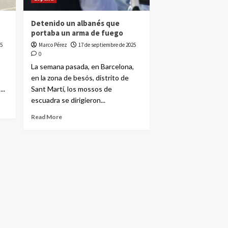
Detenido un albanés que
portaba un arma de fuego
5
Marco Pérez
17 de septiembre de 2025
0
La semana pasada, en Barcelona,
en la zona de besós, distrito de
..
Sant Martí, los mossos de
escuadra se dirigieron...
Read More