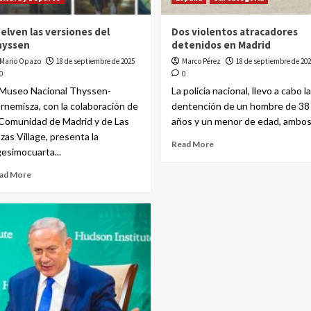
elven las versiones del
Dos violentos atracadores
hyssen
detenidos en Madrid
Mario Opazo
18 de septiembre de 2025
Marco Pérez
18 de septiembre de 202
0
0
 Museo Nacional Thyssen-
La policía nacional, llevo a cabo la
rnemisza, con la colaboración de
dentención de un hombre de 38
 Comunidad de Madrid y de Las
años y un menor de edad, ambos.
zas Village, presenta la
Read More
gesimocuarta...
ad More