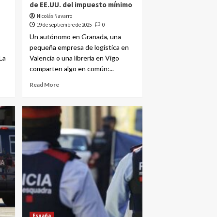
de EE.UU. del impuesto mínimo
Nicolás Navarro
19 de septiembre de 2025
0
Un autónomo en Granada, una
pequeña empresa de logística en
La
Valencia o una librería en Vigo
comparten algo en común:...
Read More
España