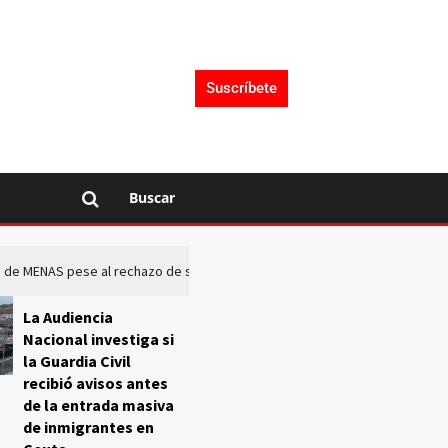
Suscríbete
Buscar
rto de MENAS pese al rechazo de sus comunidades
El Frente O
La Audiencia
Nacional investiga si
la Guardia Civil
recibió avisos antes
de la entrada masiva
de inmigrantes en