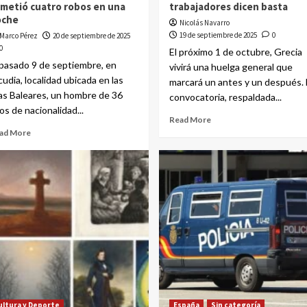
metió cuatro robos en una
trabajadores dicen basta
oche
Nicolás Navarro
19 de septiembre de 2025
0
Marco Pérez
20 de septiembre de 2025
0
El próximo 1 de octubre, Grecia
 pasado 9 de septiembre, en
vivirá una huelga general que
cudia, localidad ubicada en las
marcará un antes y un después. 
las Baleares, un hombre de 36
convocatoria, respaldada...
os de nacionalidad...
Read More
ad More
ultura y Deporte
España
Sin categoría