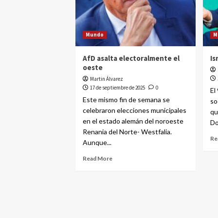
Mundo
M
AfD asalta electoralmente el
Is
oeste
Martin Álvarez
17 de septiembre de 2025
0
El
Este mismo fin de semana se
so
celebraron elecciones municipales
qu
en el estado alemán del noroeste
Do
Renania del Norte- Westfalia.
Re
Aunque...
Read More