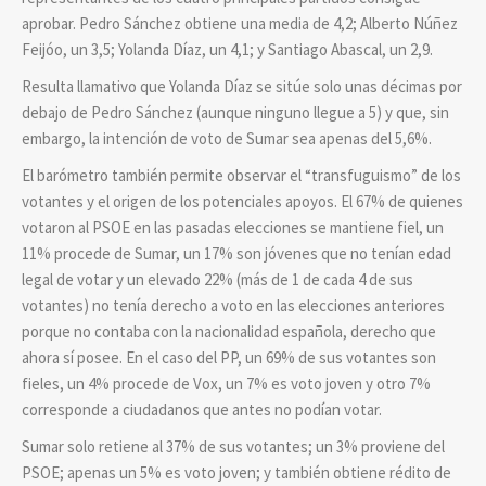
aprobar. Pedro Sánchez obtiene una media de 4,2; Alberto Núñez
Feijóo, un 3,5; Yolanda Díaz, un 4,1; y Santiago Abascal, un 2,9.
Resulta llamativo que Yolanda Díaz se sitúe solo unas décimas por
debajo de Pedro Sánchez (aunque ninguno llegue a 5) y que, sin
embargo, la intención de voto de Sumar sea apenas del 5,6%.
El barómetro también permite observar el “transfuguismo” de los
votantes y el origen de los potenciales apoyos. El 67% de quienes
votaron al PSOE en las pasadas elecciones se mantiene fiel, un
11% procede de Sumar, un 17% son jóvenes que no tenían edad
legal de votar y un elevado 22% (más de 1 de cada 4 de sus
votantes) no tenía derecho a voto en las elecciones anteriores
porque no contaba con la nacionalidad española, derecho que
ahora sí posee. En el caso del PP, un 69% de sus votantes son
fieles, un 4% procede de Vox, un 7% es voto joven y otro 7%
corresponde a ciudadanos que antes no podían votar.
Sumar solo retiene al 37% de sus votantes; un 3% proviene del
PSOE; apenas un 5% es voto joven; y también obtiene rédito de