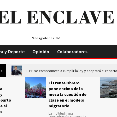
9 de agosto de 2026
ra y Deporte
Opinión
Colaboradores
El PP se compromete a cumplir la ley y aceptará el repa
GO
El Frente Obrero
a
pone encima de la
 y
mesa la cuestión de
eparto
clase en el modelo
e al
migratorio
us
La multitudinaria
concentración convocada