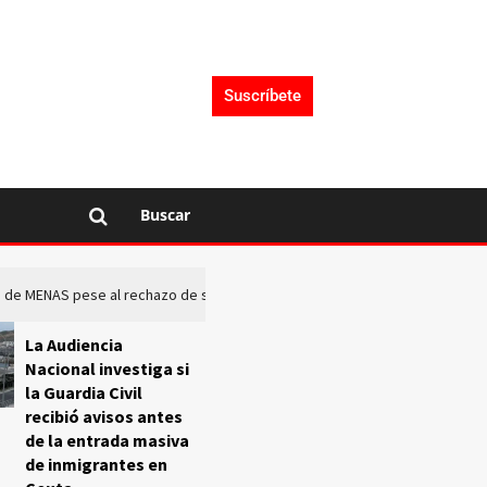
Suscríbete
Buscar
rto de MENAS pese al rechazo de sus comunidades
El Frente O
La Audiencia
Nacional investiga si
la Guardia Civil
recibió avisos antes
de la entrada masiva
de inmigrantes en