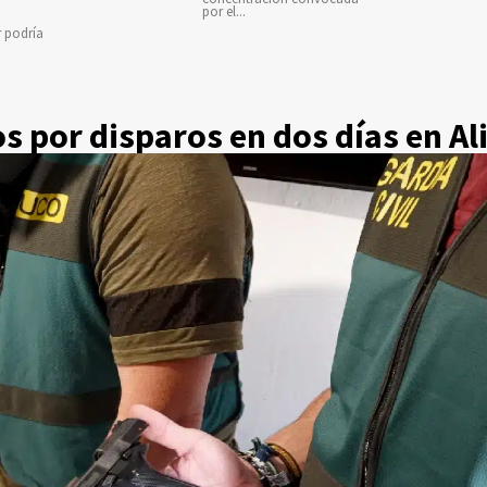
por el...
r podría
s por disparos en dos días en Al