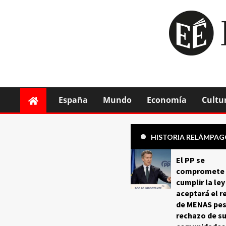
España
Mundo
Economía
Cultu
HISTORIA RELÁMPA
El PP se
compromete 
cumplir la ley
aceptará el r
de MENAS pes
rechazo de s