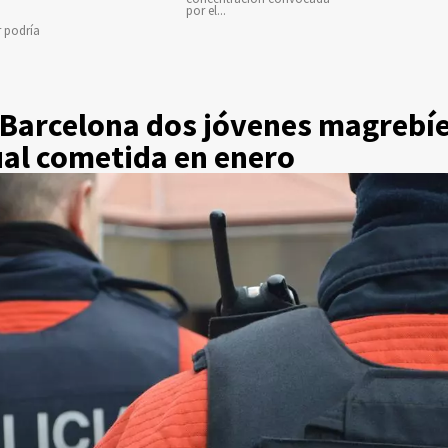
por el...
r podría
 Barcelona dos jóvenes magrebíe
ual cometida en enero