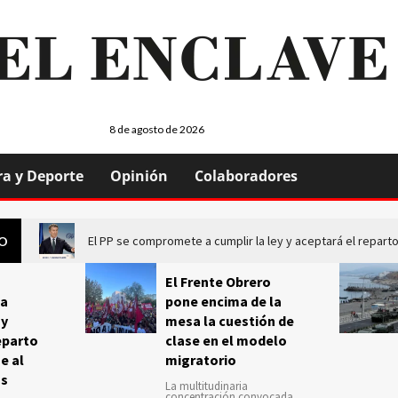
8 de agosto de 2026
ra y Deporte
Opinión
Colaboradores
El PP se compromete a cumplir la ley y aceptará el repa
GO
El Frente Obrero
a
pone encima de la
 y
mesa la cuestión de
eparto
clase en el modelo
e al
migratorio
us
La multitudinaria
concentración convocada