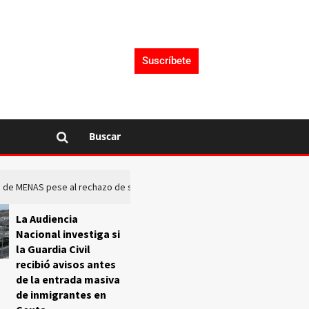
Suscríbete
Buscar
rto de MENAS pese al rechazo de sus comunidades
El Frente O
La Audiencia
Nacional investiga si
la Guardia Civil
recibió avisos antes
de la entrada masiva
de inmigrantes en