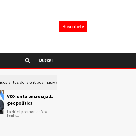
Suscríbete
Buscar
 avisos antes de la entrada masiva de inmigrantes en Ceuta
La c
VOX en la encrucijada
geopolítica
La difícil posición de Vox
frente...