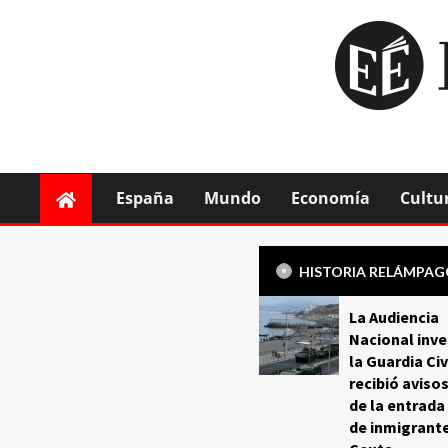
España
Mundo
Economía
Cultu
HISTORIA RELÁMPA
La Audiencia
Nacional inve
la Guardia Civ
recibió aviso
de la entrada
de inmigrant