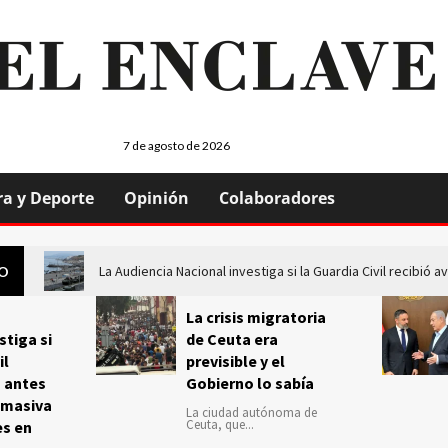
7 de agosto de 2026
ra y Deporte
Opinión
Colaboradores
La Audiencia Nacional investiga si la Guardia Civil recibió
GO
La crisis migratoria
stiga si
de Ceuta era
il
previsible y el
s antes
Gobierno lo sabía
 masiva
La ciudad autónoma de
Ceuta, que...
es en