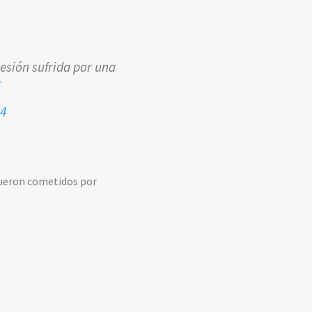
sión sufrida por una
T
24
 fueron cometidos por