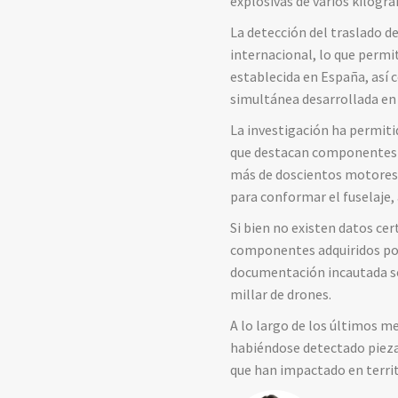
explosivas de varios kilogr
La detección del traslado d
internacional, lo que permit
establecida en España, así 
simultánea desarrollada en
La investigación ha permiti
que destacan componentes e
más de doscientos motores e
para conformar el fuselaje, 
Si bien no existen datos ce
componentes adquiridos por l
documentación incautada se 
millar de drones.
A lo largo de los últimos m
habiéndose detectado piezas
que han impactado en territo