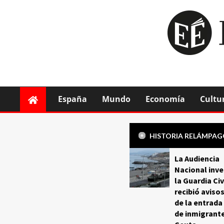
España
Mundo
Economía
Cultu
HISTORIA RELÁMPA
La Audiencia
Nacional inve
la Guardia Civ
recibió aviso
de la entrada
de inmigrant