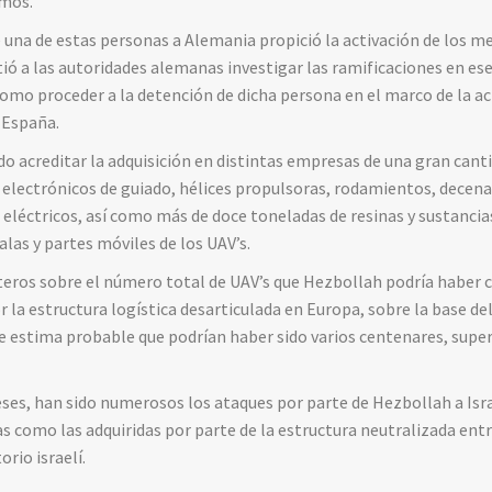
amos.
e una de estas personas a Alemania propició la activación de los
ió a las autoridades alemanas investigar las ramificaciones en ese 
como proceder a la detención de dicha persona en el marco de la a
 España.
do acreditar la adquisición en distintas empresas de una gran canti
lectrónicos de guiado, hélices propulsoras, rodamientos, decena
léctricos, así como más de doce toneladas de resinas y sustancia
alas y partes móviles de los UAV’s.
rteros sobre el número total de UAV’s que Hezbollah podría haber 
a estructura logística desarticulada en Europa, sobre la base del 
estima probable que podrían haber sido varios centenares, supera
eses, han sido numerosos los ataques por parte de Hezbollah a Isr
 como las adquiridas por parte de la estructura neutralizada entr
rio israelí.