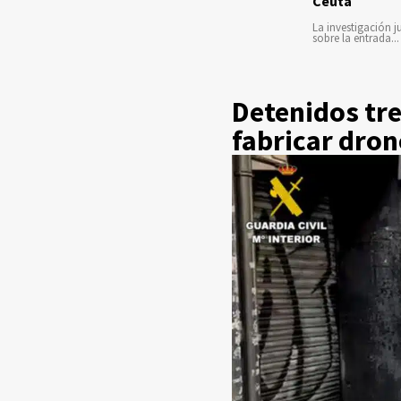
Ceuta
La investigación ju
sobre la entrada...
Detenidos tr
fabricar dron