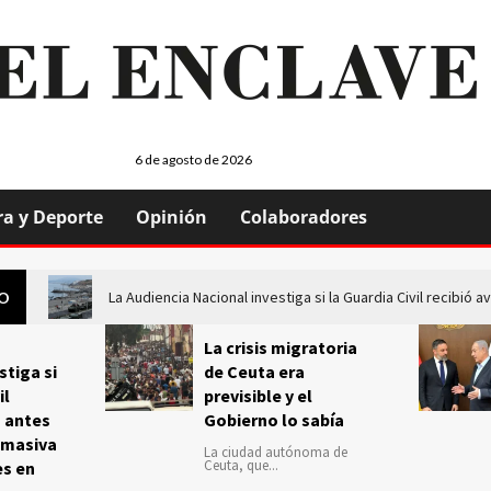
6 de agosto de 2026
ra y Deporte
Opinión
Colaboradores
La Audiencia Nacional investiga si la Guardia Civil recibió
GO
La crisis migratoria
stiga si
de Ceuta era
il
previsible y el
s antes
Gobierno lo sabía
 masiva
La ciudad autónoma de
Ceuta, que...
es en