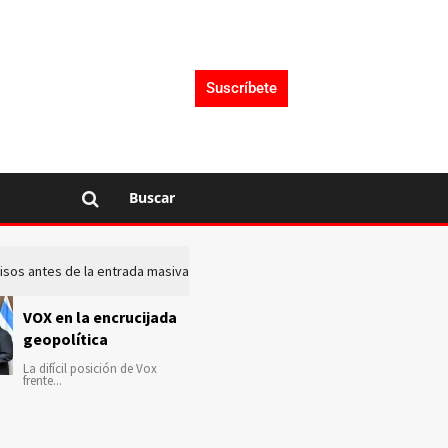
Suscríbete
Buscar
 avisos antes de la entrada masiva de inmigrantes en Ceuta
La c
VOX en la encrucijada
geopolítica
La difícil posición de Vox
frente...