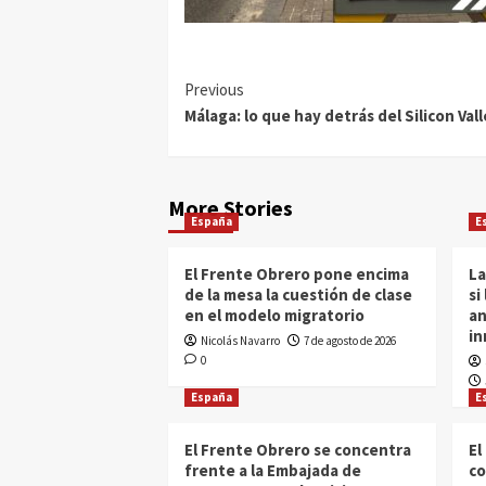
Previous
Málaga: lo que hay detrás del Silicon Val
More Stories
España
E
El Frente Obrero pone encima
La
de la mesa la cuestión de clase
si
en el modelo migratorio
an
in
Nicolás Navarro
7 de agosto de 2026
0
España
E
El Frente Obrero se concentra
El
frente a la Embajada de
co