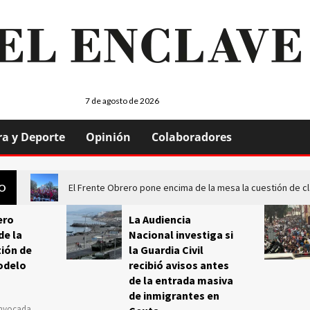
7 de agosto de 2026
ra y Deporte
Opinión
Colaboradores
El Frente Obrero pone encima de la mesa la cuestión de c
GO
ero
La Audiencia
de la
Nacional investiga si
ión de
la Guardia Civil
odelo
recibió avisos antes
de la entrada masiva
de inmigrantes en
onvocada