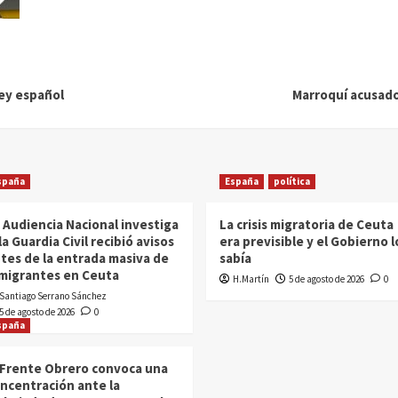
ley español
Marroquí acusado
spaña
España
política
 Audiencia Nacional investiga
La crisis migratoria de Ceuta
 la Guardia Civil recibió avisos
era previsible y el Gobierno l
tes de la entrada masiva de
sabía
migrantes en Ceuta
H.Martín
5 de agosto de 2026
0
Santiago Serrano Sánchez
5 de agosto de 2026
0
spaña
 Frente Obrero convoca una
ncentración ante la