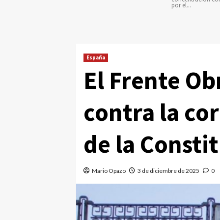
por el...
España
El Frente O
contra la cor
de la Consti
Mario Opazo
3 de diciembre de 2025
0