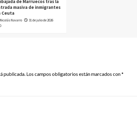
bajada de Marruecos tras la
trada masiva de inmigrantes
 Ceuta
Nicolás Navarro
31 de julio de 2026
0
rá publicada.
Los campos obligatorios están marcados con
*