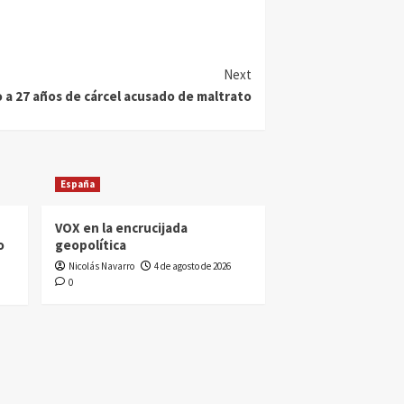
Next
 a 27 años de cárcel acusado de maltrato
España
VOX en la encrucijada
o
geopolítica
Nicolás Navarro
4 de agosto de 2026
0