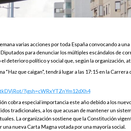
 semana varias acciones por toda España convocando a una
 Diputados para denunciar los múltiples escándalos de cor
 deterioro político y social que, según la organización, at
a “Haz que caigan”, tendrá lugar a las 17:15 en la Carrera 
RrtkDVjRot/?igsh=cWRxYTZnYm12dXh4
ión cobra especial importancia este año debido a los nuevo
tidos tradicionales, a los que acusan de mantener un sistem
uales. La organización sostiene que la Constitución vigent
r una nueva Carta Magna votada por una mayoría social.