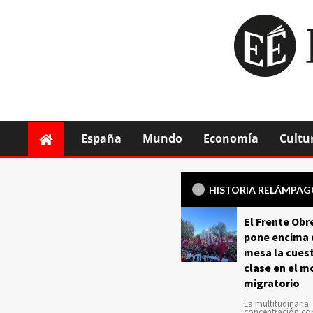
España
Mundo
Economía
Cultu
HISTORIA RELÁMPA
El Frente Obr
pone encima 
mesa la cuest
clase en el m
migratorio
La multitudinaria
concentración c