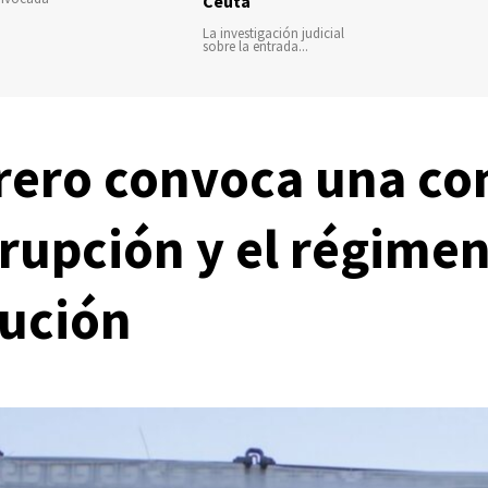
Ceuta
La investigación judicial
sobre la entrada...
brero convoca una co
rupción y el régimen 
tución