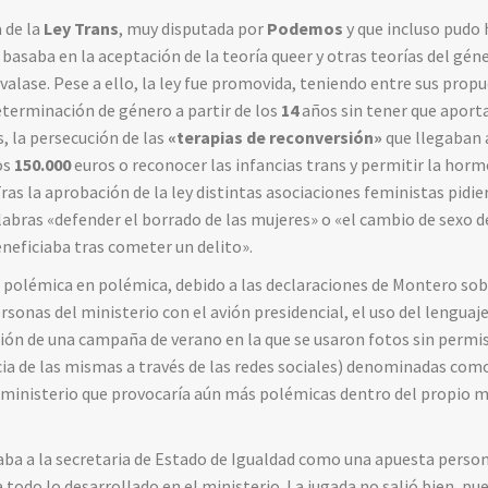
 de la
Ley Trans
, muy disputada por
Podemos
y que incluso pudo
e basaba en la aceptación de la teoría queer y otras teorías del gén
 avalase. Pese a ello, la ley fue promovida, teniendo entre sus pro
eterminación de género a partir de los
14
años sin tener que aport
s, la persecución de las
«terapias de reconversión»
que llegaban 
os
150.000
euros o reconocer las infancias trans y permitir la ho
Tras la aprobación de la ley distintas asociaciones feministas pidie
labras «defender el borrado de las mujeres» o «el cambio de sexo
beneficiaba tras cometer un delito».
 polémica en polémica, debido a las declaraciones de Montero sob
ersonas del ministerio con el avión presidencial, el uso del lenguaj
ión de una campaña de verano en la que se usaron fotos sin permi
ia de las mismas a través de las redes sociales) denominadas com
 ministerio que provocaría aún más polémicas dentro del propio m
ba a la secretaria de Estado de Igualdad como una apuesta person
 a todo lo desarrollado en el ministerio. La jugada no salió bien, pu