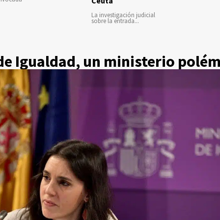
Ceuta
La investigación judicial
sobre la entrada...
 de Igualdad, un ministerio polé