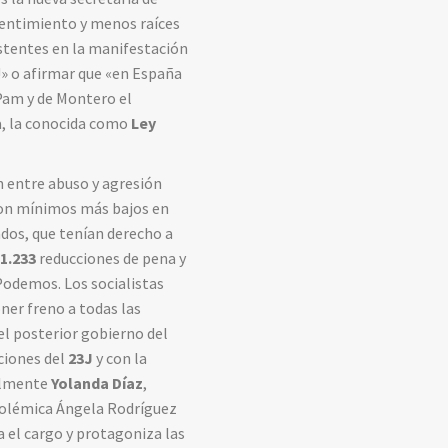
sentimiento y menos raíces
istentes en la manifestación
!» o afirmar que «en España
 Pam y de Montero el
a, la conocida como
Ley
ón entre abuso y agresión
 con mínimos más bajos en
dos, que tenían derecho a
a
1.233
reducciones de pena y
Podemos. Los socialistas
ner freno a todas las
 el posterior gobierno del
ciones del
23J
y con la
ialmente
Yolanda Díaz
,
 polémica Ángela Rodríguez
 el cargo y protagoniza las