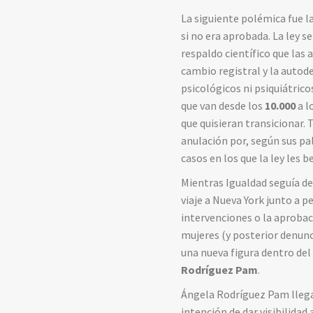
La siguiente polémica fue la
si no era aprobada. La ley s
respaldo científico que las
cambio registral y la autod
psicológicos ni psiquiátrico
que van desde los
10.000
a l
que quisieran transicionar. 
anulación por, según sus pa
casos en los que la ley les 
Mientras Igualdad seguía de
viaje a Nueva York junto a p
intervenciones o la aprobac
mujeres (y posterior denunc
una nueva figura dentro del
Rodríguez Pam
.
Ángela Rodríguez Pam llega
intención de dar visibilidad