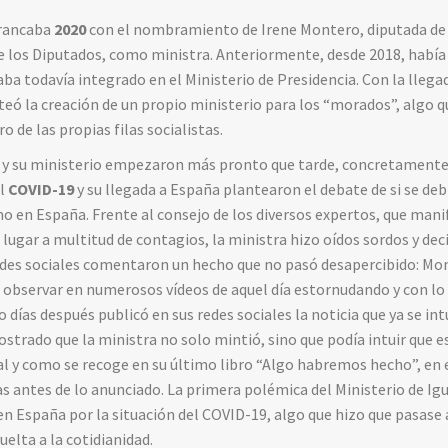
rrancaba
2020
con el nombramiento de Irene Montero, diputada d
los Diputados, como ministra. Anteriormente, desde 2018, había 
aba todavía integrado en el Ministerio de Presidencia. Con la lleg
nteó la creación de un propio ministerio para los “morados”, algo 
o de las propias filas socialistas.
 y su ministerio empezaron más pronto que tarde, concretamente
el
COVID-19
y su llegada a España plantearon el debate de si se debí
 en España. Frente al consejo de los diversos expertos, que mani
ugar a multitud de contagios, la ministra hizo oídos sordos y decid
edes sociales comentaron un hecho que no pasó desapercibido: Mo
 observar en numerosos vídeos de aquel día estornudando y con lo qu
días después publicó en sus redes sociales la noticia que ya se int
trado que la ministra no solo mintió, sino que podía intuir que e
tal y como se recoge en su último libro “Algo habremos hecho”, en 
ías antes de lo anunciado. La primera polémica del Ministerio de Ig
 en España por la situación del COVID-19, algo que hizo que pasase
vuelta a la cotidianidad.