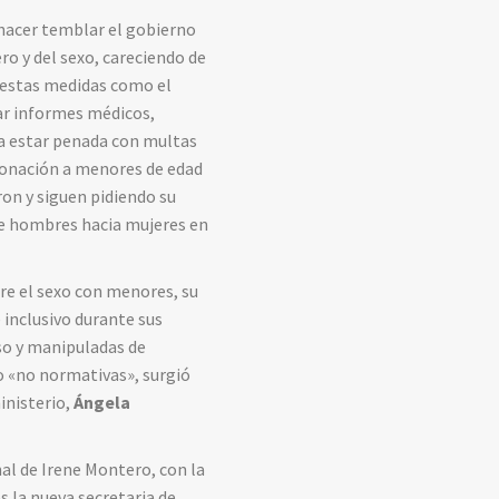
 hacer temblar el gobierno
ero y del sexo, careciendo de
puestas medidas como el
ar informes médicos,
a estar penada con multas
rmonación a menores de edad
ron y siguen pidiendo su
 de hombres hacia mujeres en
re el sexo con menores, su
e inclusivo durante sus
so y manipuladas de
o «no normativas», surgió
inisterio,
Ángela
al de Irene Montero, con la
es la nueva secretaria de