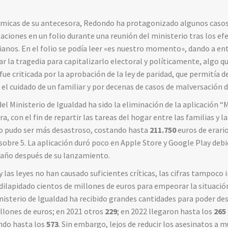
lémicas de su antecesora, Redondo ha protagonizado algunos caso
ciones en un folio durante una reunión del ministerio tras los ef
anos. En el folio se podía leer «es nuestro momento», dando a ent
r la tragedia para capitalizarlo electoral y políticamente, algo qu
ue criticada por la aprobación de la ley de paridad, que permitía d
 el cuidado de un familiar y por decenas de casos de malversación 
el Ministerio de Igualdad ha sido la eliminación de la aplicación 
 con el fin de repartir las tareas del hogar entre las familias y la
no pudo ser más desastroso, costando hasta
211.750
euros de erari
s sobre 5. La aplicación duró poco en Apple Store y Google Play debid
 año después de su lanzamiento.
y las leyes no han causado suficientes críticas, las cifras tampoco
ilapidado cientos de millones de euros para empeorar la situació
nisterio de Igualdad ha recibido grandes cantidades para poder des
llones de euros; en 2021 otros
229
; en 2022 llegaron hasta los
265
ndo hasta los
573
. Sin embargo, lejos de reducir los asesinatos a mu