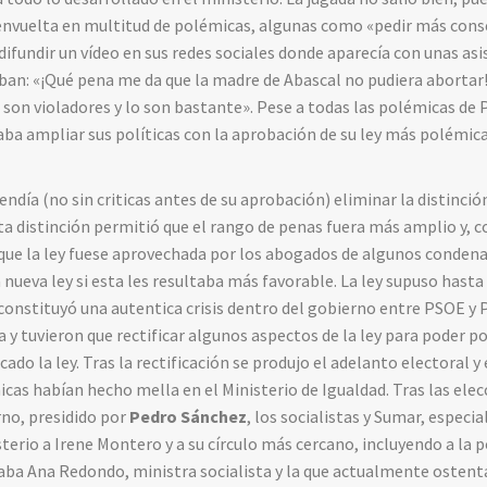
envuelta en multitud de polémicas, algunas como «pedir más con
 difundir un vídeo en sus redes sociales donde aparecía con unas as
ban: «¡Qué pena me da que la madre de Abascal no pudiera abortar
 son violadores y lo son bastante». Pese a todas las polémicas de
aba ampliar sus políticas con la aprobación de su ley más polémic
etendía (no sin criticas antes de su aprobación) eliminar la distinci
sta distinción permitió que el rango de penas fuera más amplio y,
que la ley fuese aprovechada por los abogados de algunos condena
 nueva ley si esta les resultaba más favorable. La ley supuso hast
 constituyó una autentica crisis dentro del gobierno entre PSOE y 
y tuvieron que rectificar algunos aspectos de la ley para poder po
ado la ley. Tras la rectificación se produjo el adelanto electoral y
cas habían hecho mella en el Ministerio de Igualdad. Tras las elec
rno, presidido por
Pedro Sánchez
, los socialistas y Sumar, espec
sterio a Irene Montero y a su círculo más cercano, incluyendo a la
aba Ana Redondo, ministra socialista y la que actualmente ostenta