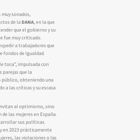
s muy sonados,
ectos de la
DANA
, en la que
ender que el gobierno y su
e fue muy criticado.
espedir a trabajadores que
de fondos de Igualdad.
“Me toca”, impulsada con
s parejas que la
o público, obteniendo una
o a las críticas y su escasa
 invitan al optimismo, sino
n de las mujeres en España.
arrollar sus políticas.
y en 2023 prácticamente
jeres, las violaciones o las