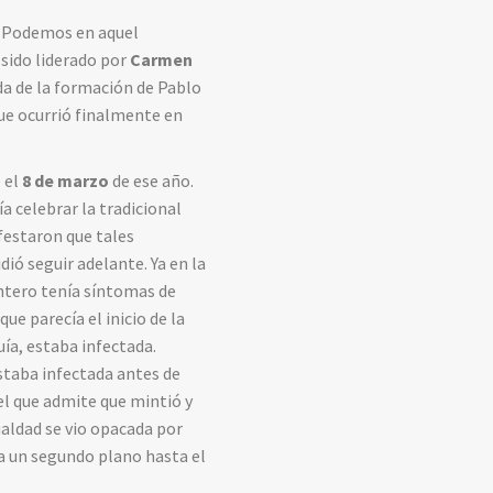
e Podemos en aquel
sido liderado por
Carmen
ada de la formación de Pablo
que ocurrió finalmente en
 el
8 de marzo
de ese año.
a celebrar la tradicional
festaron que tales
ió seguir adelante. Ya en la
ntero tenía síntomas de
e parecía el inicio de la
uía, estaba infectada.
staba infectada antes de
el que admite que mintió y
ualdad se vio opacada por
 a un segundo plano hasta el