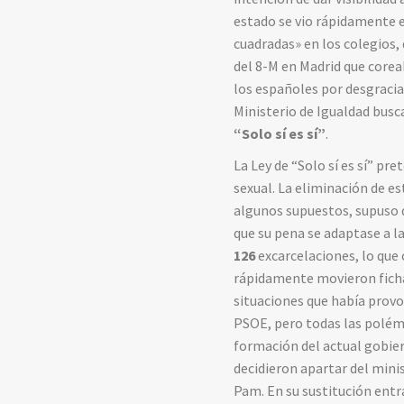
estado se vio rápidamente 
cuadradas» en los colegios,
del 8-M en Madrid que corea
los españoles por desgracia
Ministerio de Igualdad busc
“Solo sí es sí”
.
La Ley de “Solo sí es sí” pr
sexual. La eliminación de e
algunos supuestos, supuso 
que su pena se adaptase a la
126
excarcelaciones, lo que
rápidamente movieron ficha 
situaciones que había provoc
PSOE, pero todas las polémi
formación del actual gobie
decidieron apartar del mini
Pam. En su sustitución entr