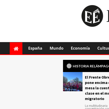
España
Mundo
Economía
Cultu
HISTORIA RELÁMPA
El Frente Obr
pone encima 
mesa la cuest
clase en el m
migratorio
La multitudinaria
concentración c