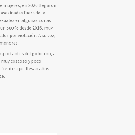
de mujeres, en 2020 llegaron
asesinadas fuera de la
sexuales en algunas zonas
 un
500
% desde 2016, muy
dos por violación. A su vez,
 menores.
 importantes del gobierno, a
o muy costoso y poco
 frentes que llevan años
te.