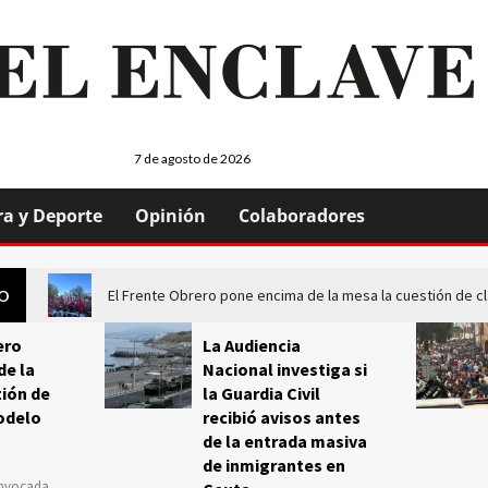
7 de agosto de 2026
ra y Deporte
Opinión
Colaboradores
El Frente Obrero pone encima de la mesa la cuestión de c
GO
ero
La Audiencia
de la
Nacional investiga si
ión de
la Guardia Civil
odelo
recibió avisos antes
de la entrada masiva
de inmigrantes en
onvocada