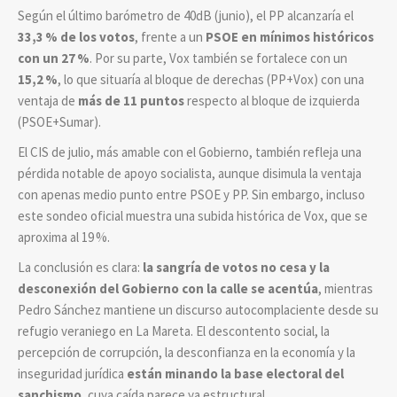
Según el último barómetro de 40dB (junio), el PP alcanzaría el
33,3 % de los votos
, frente a un
PSOE en mínimos históricos
con un 27 %
. Por su parte, Vox también se fortalece con un
15,2 %
, lo que situaría al bloque de derechas (PP+Vox) con una
ventaja de
más de 11 puntos
respecto al bloque de izquierda
(PSOE+Sumar).
El CIS de julio, más amable con el Gobierno, también refleja una
pérdida notable de apoyo socialista, aunque disimula la ventaja
con apenas medio punto entre PSOE y PP. Sin embargo, incluso
este sondeo oficial muestra una subida histórica de Vox, que se
aproxima al 19 %.
La conclusión es clara:
la sangría de votos no cesa y la
desconexión del Gobierno con la calle se acentúa
, mientras
Pedro Sánchez mantiene un discurso autocomplaciente desde su
refugio veraniego en La Mareta. El descontento social, la
percepción de corrupción, la desconfianza en la economía y la
inseguridad jurídica
están minando la base electoral del
sanchismo
, cuya caída parece ya estructural.