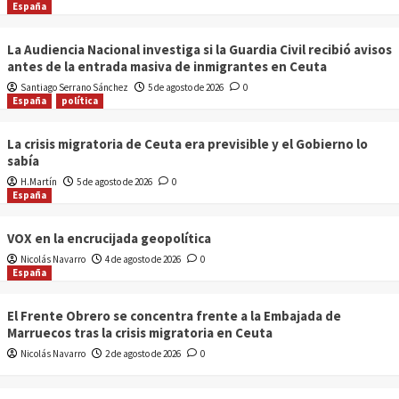
España
La Audiencia Nacional investiga si la Guardia Civil recibió avisos
antes de la entrada masiva de inmigrantes en Ceuta
Santiago Serrano Sánchez
5 de agosto de 2026
0
España
política
La crisis migratoria de Ceuta era previsible y el Gobierno lo
sabía
H.Martín
5 de agosto de 2026
0
España
VOX en la encrucijada geopolítica
Nicolás Navarro
4 de agosto de 2026
0
España
El Frente Obrero se concentra frente a la Embajada de
Marruecos tras la crisis migratoria en Ceuta
Nicolás Navarro
2 de agosto de 2026
0