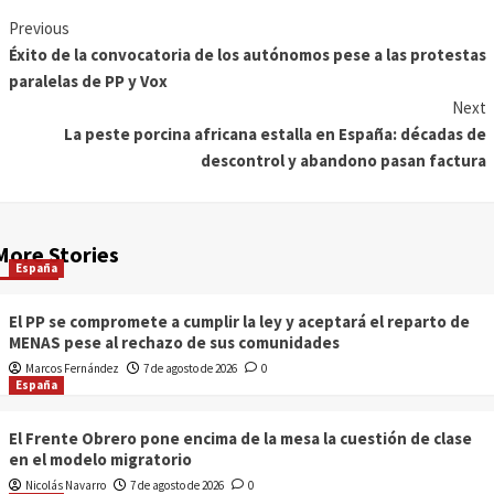
Previous
Éxito de la convocatoria de los autónomos pese a las protestas
paralelas de PP y Vox
Next
La peste porcina africana estalla en España: décadas de
descontrol y abandono pasan factura
More Stories
España
El PP se compromete a cumplir la ley y aceptará el reparto de
MENAS pese al rechazo de sus comunidades
Marcos Fernández
7 de agosto de 2026
0
España
El Frente Obrero pone encima de la mesa la cuestión de clase
en el modelo migratorio
Nicolás Navarro
7 de agosto de 2026
0