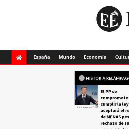
España
Mundo
Economía
Cultu
HISTORIA RELÁMPA
El PP se
compromete 
cumplir la ley
aceptará el r
de MENAS pes
rechazo de s