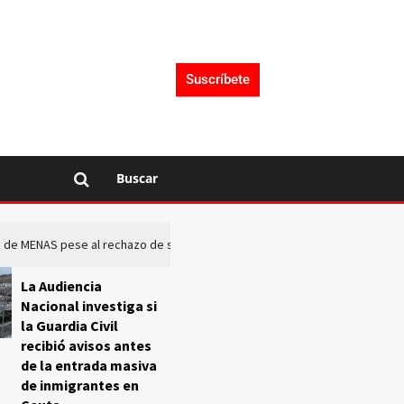
Suscríbete
Buscar
rto de MENAS pese al rechazo de sus comunidades
El Frente O
La Audiencia
Nacional investiga si
la Guardia Civil
recibió avisos antes
de la entrada masiva
de inmigrantes en