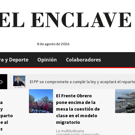
8 de agosto de 2026
ra y Deporte
Opinión
Colaboradores
El PP se compromete a cumplir la ley y aceptará el repa
GO
El Frente Obrero
a
pone encima de la
 y
mesa la cuestión de
eparto
clase en el modelo
e al
migratorio
us
La multitudinaria
concentración convocada