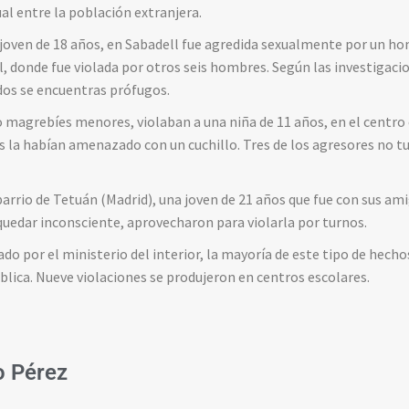
al entre la población extranjera.
a joven de 18 años, en Sabadell fue agredida sexualmente por un 
al, donde fue violada por otros seis hombres. Según las investigaci
dos se encuentras prófugos.
 magrebíes menores, violaban a una niña de 11 años, en el centro
 la habían amenazado con un cuchillo. Tres de los agresores no t
barrio de Tetuán (Madrid), una joven de 21 años que fue con sus am
quedar inconsciente, aprovecharon para violarla por turnos.
do por el ministerio del interior, la mayoría de este tipo de hech
ública. Nueve violaciones se produjeron en centros escolares.
 Pérez