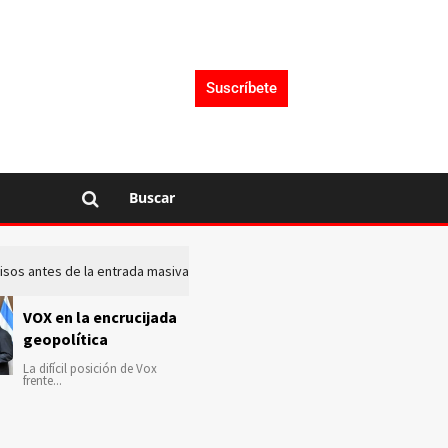
Suscríbete
Buscar
 avisos antes de la entrada masiva de inmigrantes en Ceuta
La c
VOX en la encrucijada
geopolítica
La difícil posición de Vox
frente...