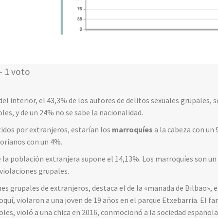
- 1 voto
el interior, el 43,3% de los autores de delitos sexuales grupales, 
les, y de un 24% no se sabe la nacionalidad.
dos por extranjeros, estarían los
marroquíes
a la cabeza con un 
orianos con un 4%.
 la población extranjera supone el 14,13%. Los marroquíes son un 
violaciones grupales.
nes grupales de extranjeros, destaca el de la «manada de Bilbao», e
oquí, violaron a una joven de 19 años en el parque Etxebarria. El 
oles, violó a una chica en 2016, conmocionó a la sociedad española