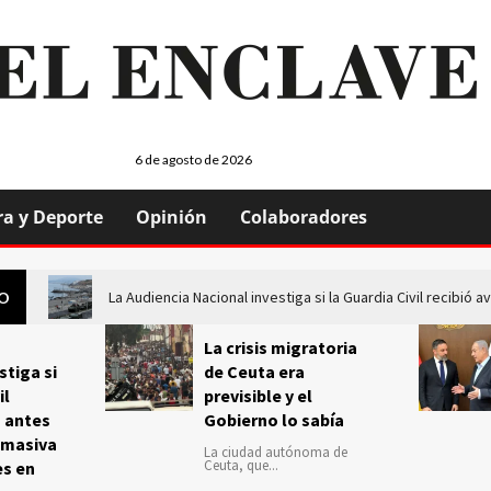
6 de agosto de 2026
ra y Deporte
Opinión
Colaboradores
La Audiencia Nacional investiga si la Guardia Civil recibió
GO
La crisis migratoria
stiga si
de Ceuta era
il
previsible y el
s antes
Gobierno lo sabía
 masiva
La ciudad autónoma de
Ceuta, que...
es en