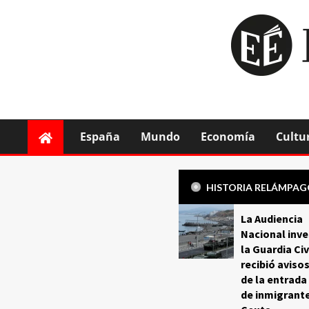
España
Mundo
Economía
Cultu
HISTORIA RELÁMPA
La Audiencia
Nacional inve
la Guardia Civ
recibió aviso
de la entrada
de inmigrant