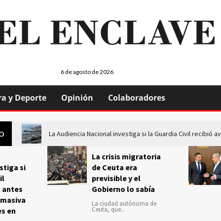
6 de agosto de 2026
ra y Deporte
Opinión
Colaboradores
La Audiencia Nacional investiga si la Guardia Civil recibió
GO
La crisis migratoria
stiga si
de Ceuta era
il
previsible y el
s antes
Gobierno lo sabía
 masiva
La ciudad autónoma de
Ceuta, que...
es en