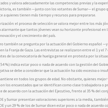
tados y valora adecuadamente las competencias previas y la experi
ctoria, es también —junto con los votantes de Sumar— el grupo 
ce a quienes tienen más tiempo y recursos para prepararse.
rización: el proceso de selección se valora mejor entre los más jó
 alarmante que tantos jóvenes vean su horizonte profesional en l
nnovación y el crecimiento del país.
ro también se pregunta por la actuación del Gobierno español —y 
n la Franja de Gaza. Las entrevistas se realizaron entre el 1 y el 7
tes de la convocatoria de huelga general en protesta por la situac
(54 %) indica estar poco o nada de acuerdo con la gestión del Gobi
gativa se debe a considerar que la actuación ha sido excesiva o insuf
mantiene en todos los grupos de edad. No obstante, quienes mejor 
son los encuestados que se identifican como clase trabajadora o pro
 de acuerdo con la actuación del Ejecutivo, frente al 35 % del con
E y Sumar presentan valoraciones superiores a la media, también e
OE y un 29 % de los de Sumar dicen estar poco o nada de acuerdo co