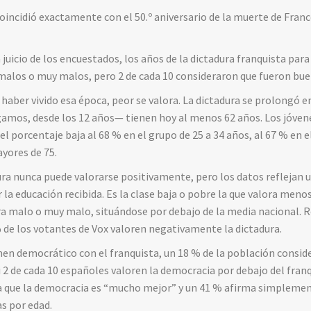
ncidió exactamente con el 50.º aniversario de la muerte de Franco,
juicio de los encuestados, los años de la dictadura franquista par
malos o muy malos, pero 2 de cada 10 consideraron que fueron bu
haber vivido esa época, peor se valora. La dictadura se prolongó en
mos, desde los 12 años— tienen hoy al menos 62 años. Los jóvenes
 porcentaje baja al 68 % en el grupo de 25 a 34 años, al 67 % en el
ayores de 75.
a nunca puede valorarse positivamente, pero los datos reflejan u
la educación recibida. Es la clase baja o pobre la que valora men
era malo o muy malo, situándose por debajo de la media nacional.
 de los votantes de Vox valoren negativamente la dictadura.
n democrático con el franquista, un 18 % de la población conside
 2 de cada 10 españoles valoren la democracia por debajo del franq
ra que la democracia es “mucho mejor” y un 41 % afirma simplemen
s por edad.