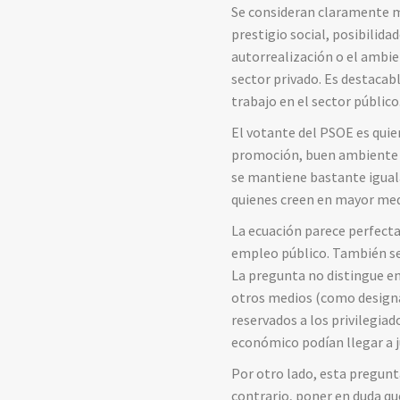
Se consideran claramente me
prestigio social, posibilida
autorrealización o el ambie
sector privado. Es destacabl
trabajo en el sector público
El votante del PSOE es qui
promoción, buen ambiente la
se mantiene bastante iguala
quienes creen en mayor medi
La ecuación parece perfecta:
empleo público. También se
La pregunta no distingue e
otros medios (como designac
reservados a los privilegia
económico podían llegar a ju
Por otro lado, esta pregunt
contrario, poner en duda q