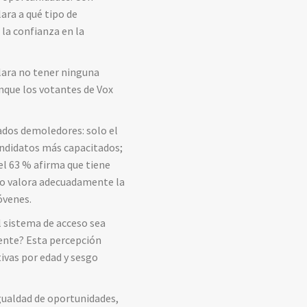
ara a qué tipo de
 la confianza en la
clara no tener ninguna
nque los votantes de Vox
ados demoledores: solo el
candidatos más capacitados;
el 63 % afirma que tiene
no valora adecuadamente la
óvenes.
l sistema de acceso sea
ente? Esta percepción
tivas por edad y sesgo
igualdad de oportunidades,