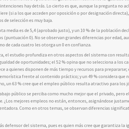
intenciones hay detrás. Lo cierto es que, aunque la pregunta no acl
iere (si a los que acceden por oposición o por designación directa),
os de selección es muy baja.
nota media es de 5,4 (aprobado justo), y un 10 % de la población de
s (puntuación 0). No se observan grandes diferencias por edad, au
no de cada cuatro les otorga un 0 en confianza.
, el estudio profundiza en otros aspectos del sistema con result
igualdad de oportunidades; el 52 % opina que no selecciona a los 
ece a quienes disponen de más tiempo y recursos para prepararse; 
morística frente al contenido práctico; y un 49 % considera que 
mo, un 63 % cree que el empleo público resulta atractivo para los j
rabajo público se perciba como mucho mejor que el privado, pero e
e. ¿Los mejores empleos no están, entonces, asignándose justam
alentadora. Como en otros temas, se observan diferencias significa
ás defensor del sistema, pues es quien más cree que garantiza la 