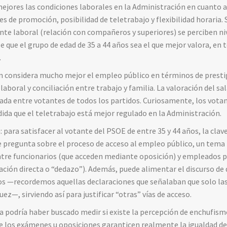
jores las condiciones laborales en la Administración en cuanto a 
des de promoción, posibilidad de teletrabajo y flexibilidad horaria
nte laboral (relación con compañeros y superiores) se perciben niv
e que el grupo de edad de 35 a 44 años sea el que mejor valora, en 
.
en considera mucho mejor el empleo público en términos de presti
boral y conciliación entre trabajo y familia. La valoración del sa
da entre votantes de todos los partidos. Curiosamente, los votan
da que el teletrabajo está mejor regulado en la Administración.
 para satisfacer al votante del PSOE de entre 35 y 44 años, la cla
 pregunta sobre el proceso de acceso al empleo público, un tem
ntre funcionarios (que acceden mediante oposición) y empleados 
ión directa o “dedazo”). Además, puede alimentar el discurso de 
dos —recordemos aquellas declaraciones que señalaban que solo las
ez—, sirviendo así para justificar “otras” vías de acceso.
a podría haber buscado medir si existe la percepción de enchufismo
ue los exámenes u oposiciones garanticen realmente la igualdad d