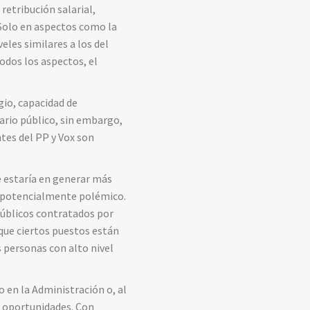
retribución salarial,
. Solo en aspectos como la
eles similares a los del
todos los aspectos, el
gio, capacidad de
lario público, sin embargo,
tes del PP y Vox son
ve estaría en generar más
a potencialmente polémico.
públicos contratados por
que ciertos puestos están
 personas con alto nivel
 en la Administración o, al
e oportunidades. Con