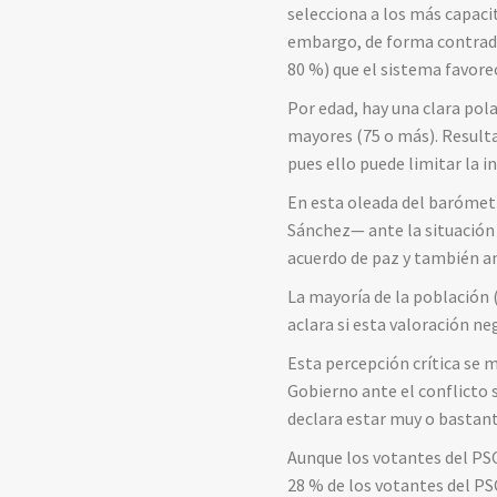
selecciona a los más capaci
embargo, de forma contradi
80 %) que el sistema favore
Por edad, hay una clara pola
mayores (75 o más). Resulta
pues ello puede limitar la i
En esta oleada del barómet
Sánchez— ante la situación e
acuerdo de paz y también an
La mayoría de la población 
aclara si esta valoración ne
Esta percepción crítica se 
Gobierno ante el conflicto 
declara estar muy o bastante
Aunque los votantes del PSO
28 % de los votantes del PS