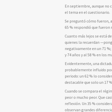
En septiembre, aunque no coi
el tema en el cuestionario.
Se preguntó cómo fueron, a 
65 % respondió que fueron 
Cuanto más lejos se está de 
quienes la recuerdan —ponga
negativamente en un 71 %; el
y 74 años y al 58 % en los m
Evidentemente, una dictadur
probablemente influido por 
periodo: un 62 % lo consid
destacable que solo un 17 %
Cuando se compara el régime
peor o mucho peor. Que casi
reflexión. Un 35 % conside
observan grandes diferencia