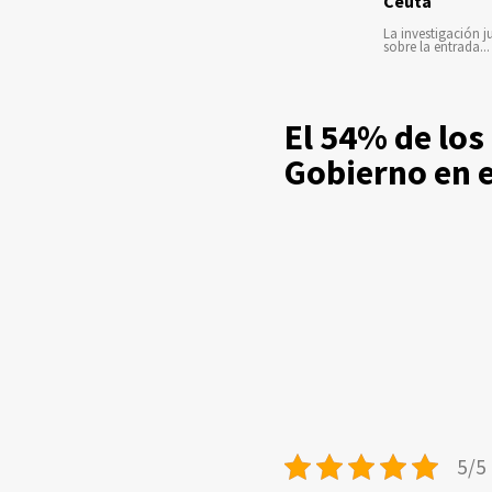
Ceuta
La investigación ju
sobre la entrada...
El 54% de los
Gobierno en e
5/5 