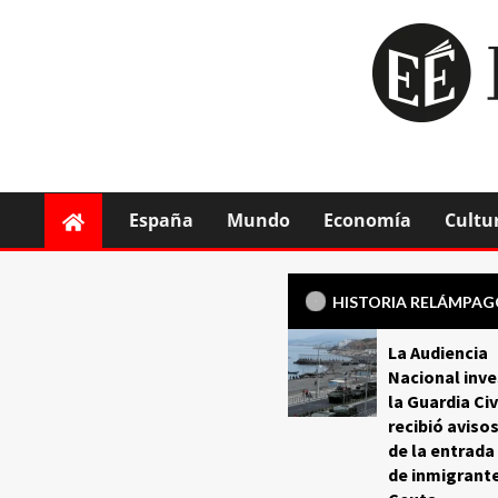
España
Mundo
Economía
Cultu
HISTORIA RELÁMPA
La Audiencia
Nacional inve
la Guardia Civ
recibió aviso
de la entrada
de inmigrant