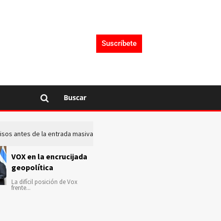
Suscríbete
Buscar
 avisos antes de la entrada masiva de inmigrantes en Ceuta
La c
VOX en la encrucijada
geopolítica
La difícil posición de Vox
frente...