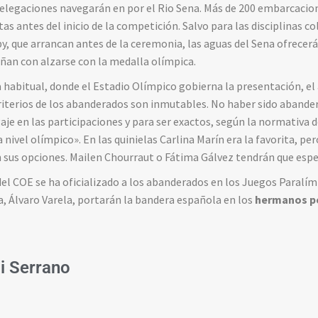
 delegaciones navegarán en por el Rio Sena. Más de 200 embarcacio
s antes del inicio de la competición. Salvo para las disciplinas co
, que arrancan antes de la ceremonia, las aguas del Sena ofrecer
eñan con alzarse con la medalla olímpica.
a habitual, donde el Estadio Olímpico gobierna la presentación, el
criterios de los abanderados son inmutables. No haber sido abander
je en las participaciones y para ser exactos, según la normativa d
 nivel olímpico». En las quinielas Carlina Marín era la favorita, per
sus opciones. Mailen Chourraut o Fátima Gálvez tendrán que espe
l COE se ha oficializado a los abanderados en los Juegos Paralím
sa, Álvaro Varela, portarán la bandera española en los
hermanos p
i Serrano