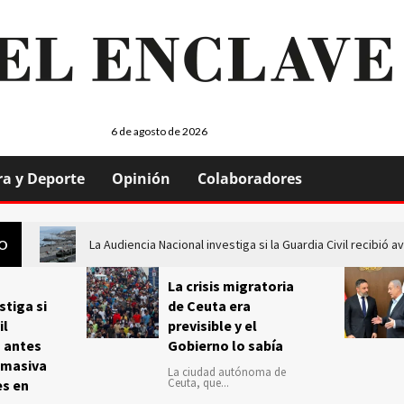
6 de agosto de 2026
ra y Deporte
Opinión
Colaboradores
La Audiencia Nacional investiga si la Guardia Civil recibió
GO
La crisis migratoria
stiga si
de Ceuta era
il
previsible y el
s antes
Gobierno lo sabía
 masiva
La ciudad autónoma de
Ceuta, que...
es en