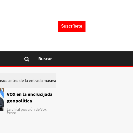
Suscríbete
Buscar
 avisos antes de la entrada masiva de inmigrantes en Ceuta
La c
VOX en la encrucijada
geopolítica
La difícil posición de Vox
frente...