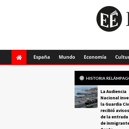
España
Mundo
Economía
Cultu
HISTORIA RELÁMPA
La Audiencia
Nacional inve
la Guardia Civ
recibió aviso
de la entrada
de inmigrant