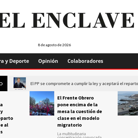
8 de agosto de 2026
ra y Deporte
Opinión
Colaboradores
El PP se compromete a cumplir la ley y aceptará el repa
GO
El Frente Obrero
a
pone encima de la
 y
mesa la cuestión de
eparto
clase en el modelo
e al
migratorio
us
La multitudinaria
concentración convocada