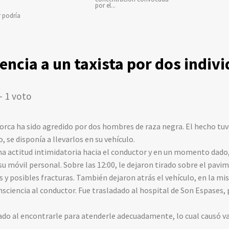
por el...
r podría
encia a un taxista por dos indiv
- 1 voto
orca ha sido agredido por dos hombres de raza negra. El hecho tuvo
, se disponía a llevarlos en su vehículo.
a actitud intimidatoria hacia el conductor y en un momento dado,
su móvil personal. Sobre las 12:00, le dejaron tirado sobre el pav
s y posibles fracturas. También dejaron atrás el vehículo, en la mis
ciencia al conductor. Fue trasladado al hospital de Son Espases, p
rtado al encontrarle para atenderle adecuadamente, lo cual causó va