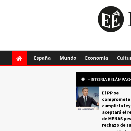
España
Mundo
Economía
Cultu
HISTORIA RELÁMPA
El PP se
compromete 
cumplir la ley
aceptará el r
de MENAS pes
rechazo de s