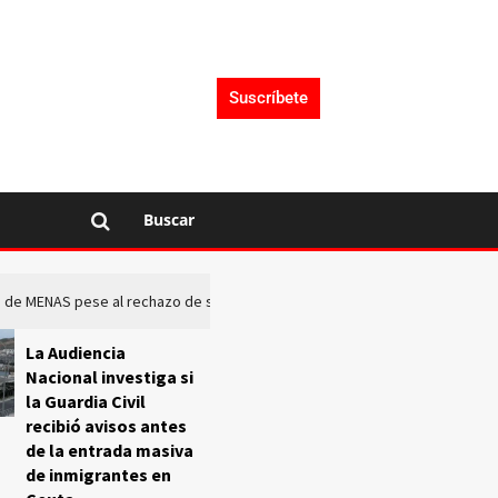
Suscríbete
Buscar
rto de MENAS pese al rechazo de sus comunidades
El Frente O
La Audiencia
Nacional investiga si
la Guardia Civil
recibió avisos antes
de la entrada masiva
de inmigrantes en