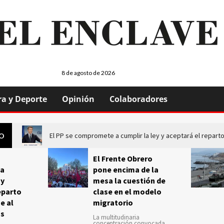
8 de agosto de 2026
ra y Deporte
Opinión
Colaboradores
El PP se compromete a cumplir la ley y aceptará el repa
GO
El Frente Obrero
a
pone encima de la
 y
mesa la cuestión de
eparto
clase en el modelo
e al
migratorio
us
La multitudinaria
concentración convocada