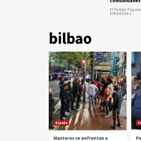
comunidades
El Partido Popula
enfrentarse a...
bilbao
España
E
Manteros se enfrentan a
Pe