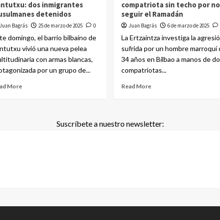
ntutxu: dos inmigrantes
compatriota sin techo por no
usulmanes detenidos
seguir el Ramadán
Juan Bagrás
25 de marzo de 2025
0
Juan Bagrás
6 de marzo de 2025
te domingo, el barrio bilbaíno de
La Ertzaintza investiga la agresi
ntutxu vivió una nueva pelea
sufrida por un hombre marroquí 
ltitudinaria con armas blancas,
34 años en Bilbao a manos de do
otagonizada por un grupo de...
compatriotas...
ad More
Read More
Suscríbete a nuestro newsletter: