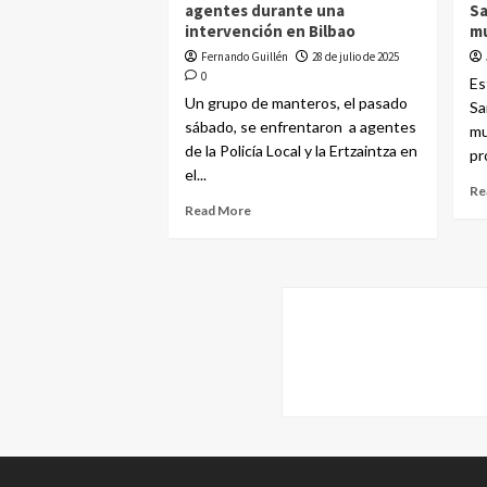
agentes durante una
Sa
intervención en Bilbao
m
Fernando Guillén
28 de julio de 2025
0
Es
Un grupo de manteros, el pasado
Sa
sábado, se enfrentaron a agentes
mu
de la Policía Local y la Ertzaintza en
pr
el...
Re
Read More