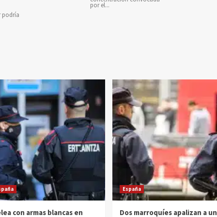
por el...
r podría
spaña
España
lea con armas blancas en
Dos marroquíes apalizan a un