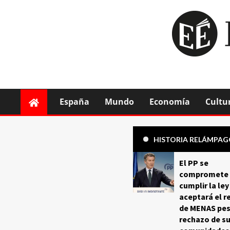
España
Mundo
Economía
Cultu
HISTORIA RELÁMPA
El PP se
compromete 
cumplir la ley
aceptará el r
de MENAS pes
rechazo de s