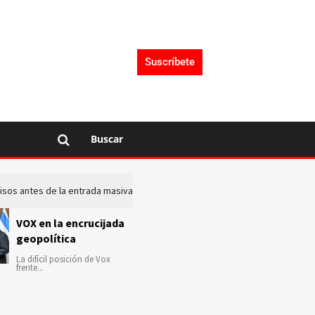
Suscríbete
Buscar
 avisos antes de la entrada masiva de inmigrantes en Ceuta
La c
VOX en la encrucijada
geopolítica
La difícil posición de Vox
frente...