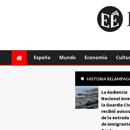
España
Mundo
Economía
Cultu
HISTORIA RELÁMPA
La Audiencia
Nacional inve
la Guardia Civ
recibió aviso
de la entrada
de inmigrant