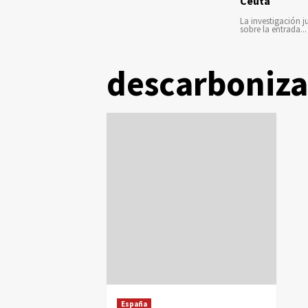
Ceuta
La investigación ju
sobre la entrada...
descarboniza
España