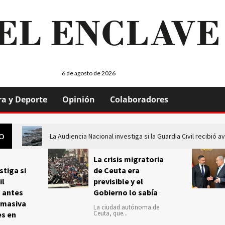
6 de agosto de 2026
ra y Deporte
Opinión
Colaboradores
La Audiencia Nacional investiga si la Guardia Civil recibió
GO
La crisis migratoria
stiga si
de Ceuta era
il
previsible y el
s antes
Gobierno lo sabía
 masiva
La ciudad autónoma de
Ceuta, que...
es en