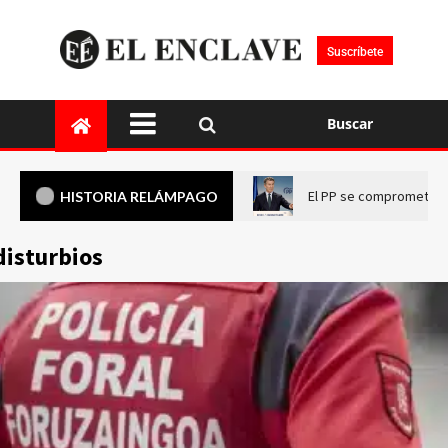
Suscríbete
Buscar
El PP se compromete a 
HISTORIA RELÁMPAGO
disturbios