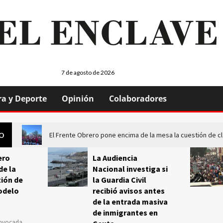
7 de agosto de 2026
ra y Deporte
Opinión
Colaboradores
El Frente Obrero pone encima de la mesa la cuestión de c
GO
ero
La Audiencia
de la
Nacional investiga si
ión de
la Guardia Civil
odelo
recibió avisos antes
de la entrada masiva
de inmigrantes en
onvocada