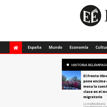
España
Mundo
Economía
Cultu
HISTORIA RELÁMPA
El Frente Obr
pone encima 
mesa la cuest
clase en el m
migratorio
La multitudinaria
concentración c