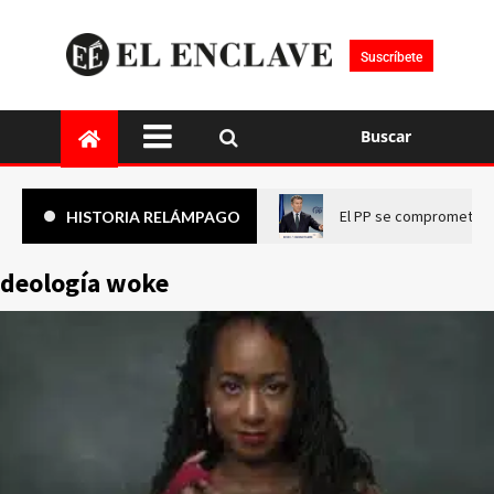
Suscríbete
Buscar
El PP se compromete a 
HISTORIA RELÁMPAGO
ideología woke