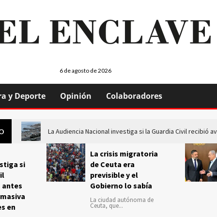
6 de agosto de 2026
ra y Deporte
Opinión
Colaboradores
La Audiencia Nacional investiga si la Guardia Civil recibió
GO
La crisis migratoria
stiga si
de Ceuta era
il
previsible y el
s antes
Gobierno lo sabía
 masiva
La ciudad autónoma de
Ceuta, que...
es en