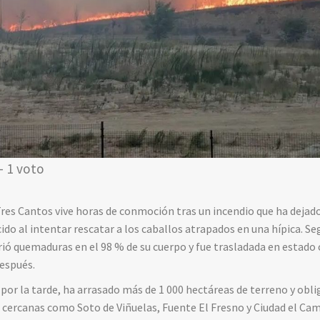
- 1 voto
res Cantos vive horas de conmoción tras un incendio que ha dejado
ido al intentar rescatar a los caballos atrapados en una hípica. S
ió quemaduras en el 98 % de su cuerpo y fue trasladada en estado c
después.
 por la tarde, ha arrasado más de 1 000 hectáreas de terreno y obl
cercanas como Soto de Viñuelas, Fuente El Fresno y Ciudad el Cam