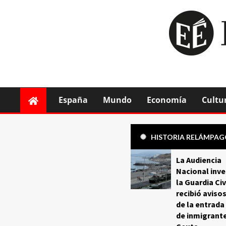
España
Mundo
Economía
Cultu
HISTORIA RELÁMPA
La Audiencia
Nacional inve
la Guardia Civ
recibió aviso
de la entrada
de inmigrant