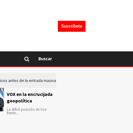
Suscríbete
Buscar
 avisos antes de la entrada masiva de inmigrantes en Ceuta
La c
VOX en la encrucijada
geopolítica
La difícil posición de Vox
frente...