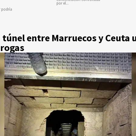
por el...
r podría
túnel entre Marruecos y Ceuta u
drogas