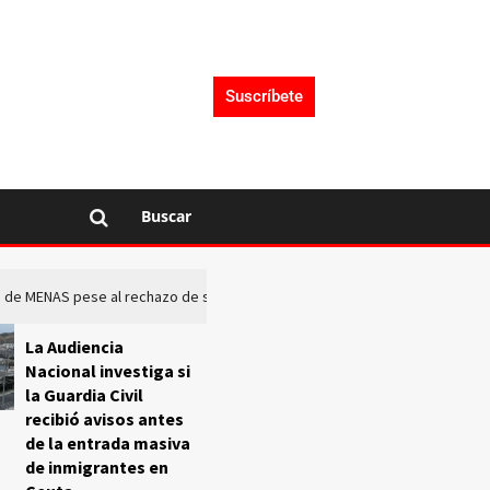
Suscríbete
Buscar
rto de MENAS pese al rechazo de sus comunidades
El Frente O
La Audiencia
Nacional investiga si
la Guardia Civil
recibió avisos antes
de la entrada masiva
de inmigrantes en