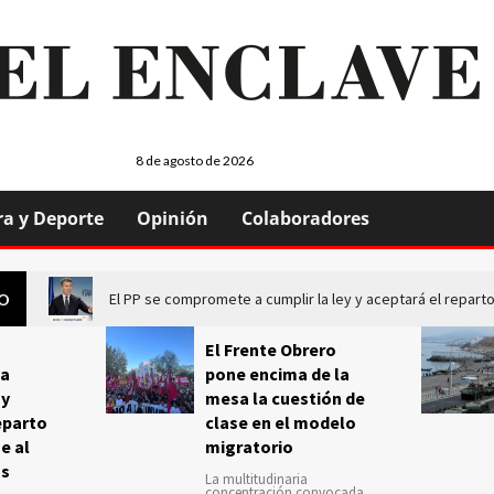
8 de agosto de 2026
ra y Deporte
Opinión
Colaboradores
El PP se compromete a cumplir la ley y aceptará el repa
GO
El Frente Obrero
a
pone encima de la
 y
mesa la cuestión de
eparto
clase en el modelo
e al
migratorio
us
La multitudinaria
concentración convocada