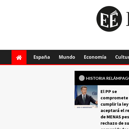
España
Mundo
Economía
Cultu
HISTORIA RELÁMPA
El PP se
compromete 
cumplir la ley
aceptará el r
de MENAS pes
rechazo de s