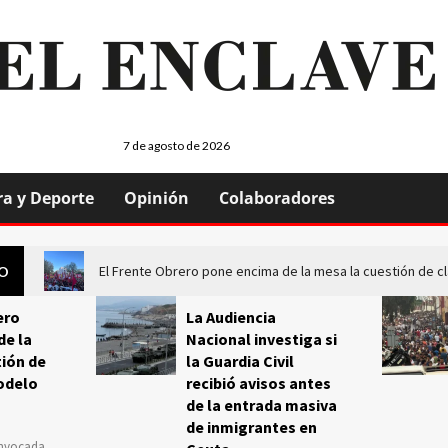
7 de agosto de 2026
ra y Deporte
Opinión
Colaboradores
El Frente Obrero pone encima de la mesa la cuestión de c
GO
ero
La Audiencia
de la
Nacional investiga si
ión de
la Guardia Civil
odelo
recibió avisos antes
de la entrada masiva
de inmigrantes en
onvocada