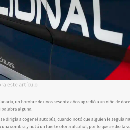
ora este artículo
anaria, un hombre de unos sesenta años agredió a un niño de doce 
 palabra alguna.
 y se dirigía a coger el autobús, cuando notó que alguien le seguía m
o una sombra y notó un fuerte olor a alcohol, por lo que se dio la