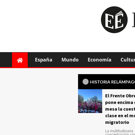
España
Mundo
Economía
Cultu
HISTORIA RELÁMPA
El Frente Obr
pone encima 
mesa la cuest
clase en el m
migratorio
La multitudinaria
concentración c