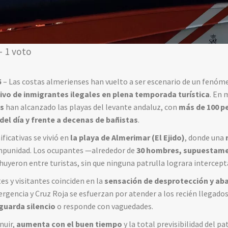
- 1 voto
5
– Las costas almerienses han vuelto a ser escenario de un fenóm
o de inmigrantes ilegales en plena temporada turística
. En
s
han alcanzado las playas del levante andaluz, con
más de 100 p
 del día y frente a decenas de bañistas
.
ficativas se vivió en
la playa de Almerimar (El Ejido)
, donde una
impunidad. Los ocupantes —alrededor de
30 hombres, supuestame
huyeron entre turistas, sin que ninguna patrulla lograra intercept
es y visitantes coinciden en la
sensación de desprotección y ab
rgencia y Cruz Roja se esfuerzan por atender a los recién llegad
 guarda silencio
o responde con vaguedades.
nuir,
aumenta con el buen tiempo
y la total previsibilidad del p