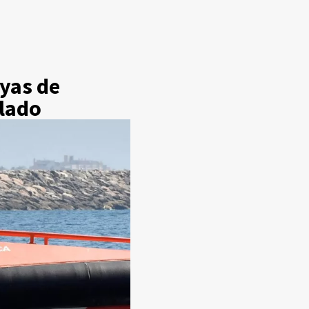
ayas de
 lado