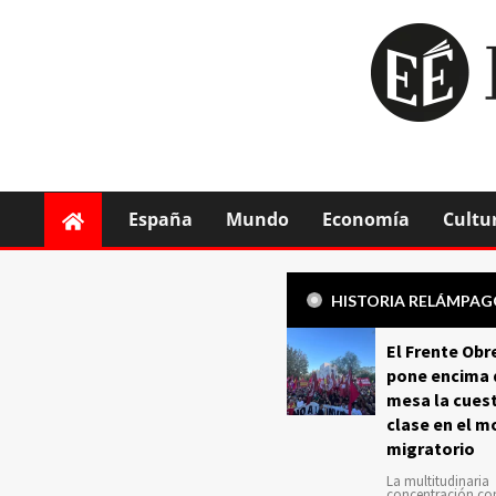
España
Mundo
Economía
Cultu
HISTORIA RELÁMPA
El Frente Obr
pone encima 
mesa la cuest
clase en el m
migratorio
La multitudinaria
concentración c