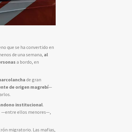
eno que se ha convertido en
 menos de una semana,
al
ersonas
a bordo, en
narcolancha
de gran
nte de origen magrebí
—
arlos.
andono institucional
.
os —entre ellos menores—,
atrón migratorio. Las mafias,