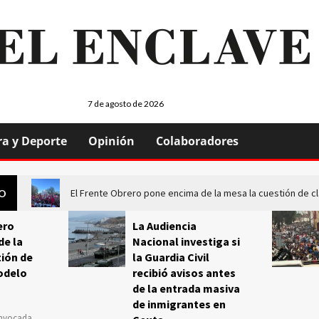
7 de agosto de 2026
ra y Deporte
Opinión
Colaboradores
El Frente Obrero pone encima de la mesa la cuestión de c
GO
ero
La Audiencia
de la
Nacional investiga si
ión de
la Guardia Civil
odelo
recibió avisos antes
de la entrada masiva
de inmigrantes en
onvocada