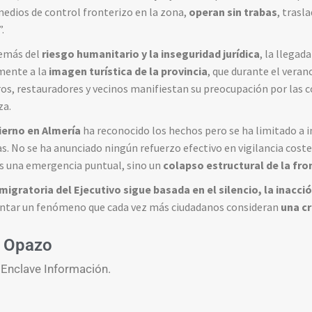
medios de control fronterizo en la zona,
operan sin trabas
, trasl
”.
demás del
riesgo humanitario y la inseguridad jurídica
, la llegad
mente a la
imagen turística de la provincia
, que durante el vera
eros, restauradores y vecinos manifiestan su preocupación por las
za.
ierno en Almería
ha reconocido los hechos pero se ha limitado a 
s. No se ha anunciado ningún refuerzo efectivo en vigilancia coste
es una emergencia puntual, sino un
colapso estructural de la fro
 migratoria del Ejecutivo sigue basada en el silencio, la inacc
ontar un fenómeno que cada vez más ciudadanos consideran
una cr
 Opazo
 Enclave Información.