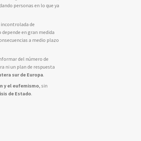
adando personas en lo que ya
a incontrolada de
no depende en gran medida
 consecuencias a medio plazo
informar del número de
ra ni un plan de respuesta
ntera sur de Europa
.
ión y el eufemismo
, sin
isis de Estado
.