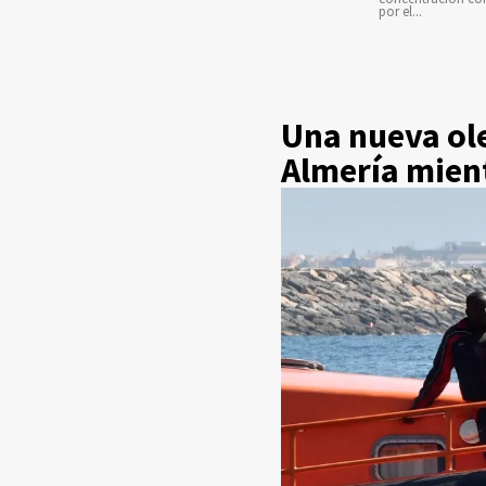
por el...
Una nueva ole
Almería mient