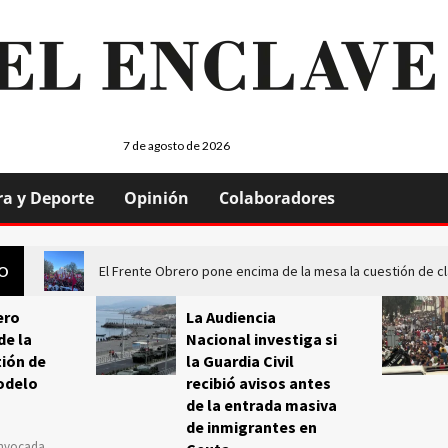
7 de agosto de 2026
ra y Deporte
Opinión
Colaboradores
El Frente Obrero pone encima de la mesa la cuestión de c
GO
ero
La Audiencia
de la
Nacional investiga si
ión de
la Guardia Civil
odelo
recibió avisos antes
de la entrada masiva
de inmigrantes en
onvocada