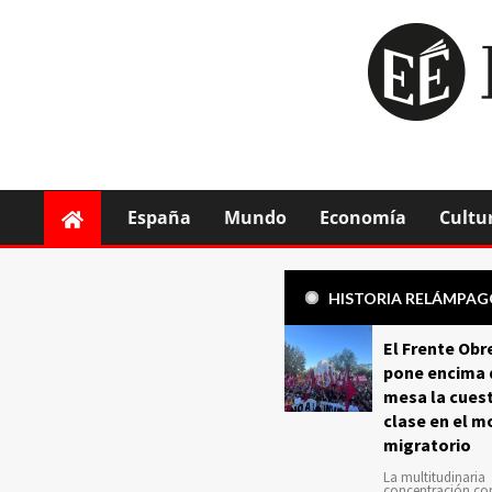
España
Mundo
Economía
Cultu
HISTORIA RELÁMPA
El Frente Obr
pone encima 
mesa la cuest
clase en el m
migratorio
La multitudinaria
concentración c