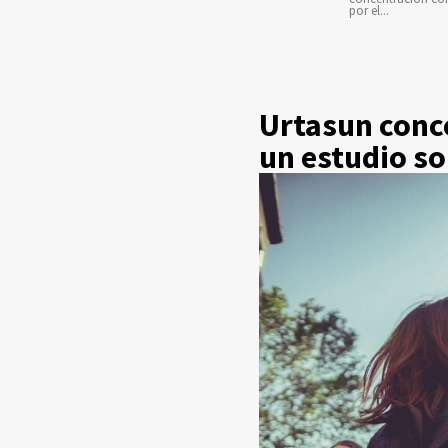
por el...
Urtasun conce
un estudio so