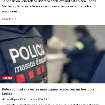
La oposición venezolana, liderada por la excandidata María Corina
Machado, llamó este lunes a desconocer los resultados de las
elecciones...
Read More
España
Pelea con catana entre marroquíes acaba con un herido en
Lérida
Juan Bagrás
29 de julio de 2024
0
El sábado, a medianoche, se produjo una nueva batalla campal entre