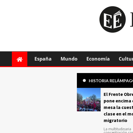
España
Mundo
Economía
Cultu
HISTORIA RELÁMPA
El Frente Obr
pone encima 
mesa la cuest
clase en el m
migratorio
La multitudinaria
concentración c