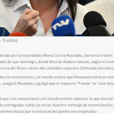
- 3 votos
derada por la excandidata María Corina Machado, llamó este lunes
iales de ayer domingo, donde Nicolás Maduro obtuvo, según el conte
a cerca del 44 por ciento del candidato opositor Edmundo González
os los venezolanos y al mundo entero que Venezuela tiene un nuev
 aseguró Machado y agregó que el supuesto “fraude” es “una viola
ró que «los venezolanos y el mundo entero sabemos lo que ocurrió 
do entregadas todas las actas. Nuestro mensaje de reconciliación 
aremos hasta que la voluntad del pueblo sea respetada».