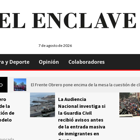
7 de agosto de 2026
ra y Deporte
Opinión
Colaboradores
El Frente Obrero pone encima de la mesa la cuestión de c
GO
ero
La Audiencia
de la
Nacional investiga si
ión de
la Guardia Civil
odelo
recibió avisos antes
de la entrada masiva
de inmigrantes en
onvocada