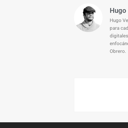
Hugo 
Hugo Ver
para cad
digitale
enfocánd
Obrero.