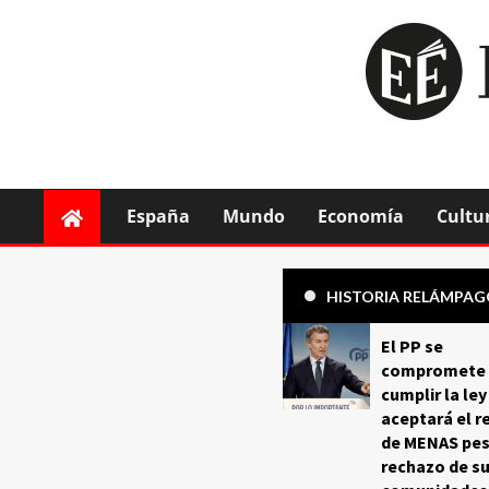
España
Mundo
Economía
Cultu
HISTORIA RELÁMPA
El PP se
compromete 
cumplir la ley
aceptará el r
de MENAS pes
rechazo de s