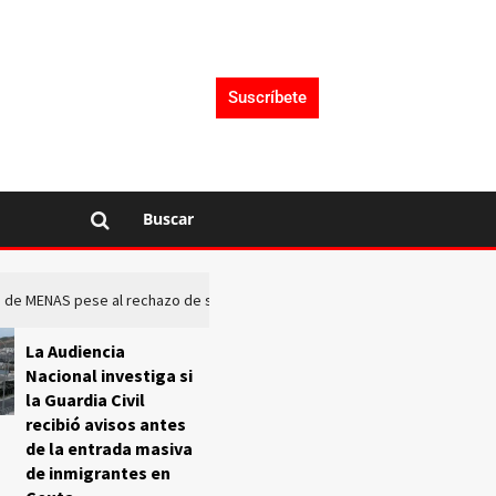
Suscríbete
Buscar
rto de MENAS pese al rechazo de sus comunidades
El Frente O
La Audiencia
Nacional investiga si
la Guardia Civil
recibió avisos antes
de la entrada masiva
de inmigrantes en