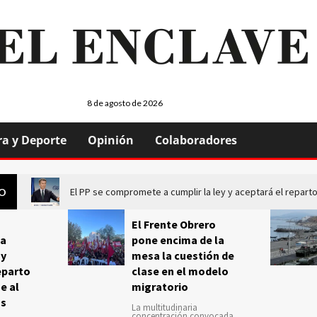
8 de agosto de 2026
ra y Deporte
Opinión
Colaboradores
El PP se compromete a cumplir la ley y aceptará el repa
GO
El Frente Obrero
a
pone encima de la
 y
mesa la cuestión de
eparto
clase en el modelo
e al
migratorio
us
La multitudinaria
concentración convocada