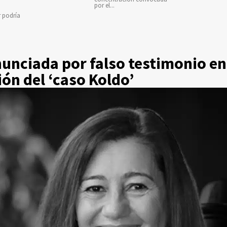
por el...
r podría
unciada por falso testimonio en
ión del ‘caso Koldo’