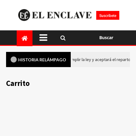
Suscríbete
Buscar
El PP se compromete a cumplir la ley y aceptará el reparto 
HISTORIA RELÁMPAGO
Carrito