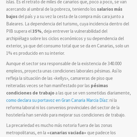
islas. Es el retrato de miles de canarios que, poco a poco, se van
acercando al umbral de la pobreza, teniendo los
salarios más
bajos
del país y a su vez la cesta de la compra más cara junto a
Baleares. La dependencia del turismo, cuya incidencia dentro del
PIB supera el
35%
, deja entrever la vulnerabilidad del
archipiélago sobre los ciclos económicos y su dependencia del
exterior, ya que del consumo total que se da en Canarias, solo un
1% es producido en su interior.
Aunque el sector sea responsable de la existencia de 340.000
empleos, proyecta unas condiciones laborales pésimas. Así lo
refleja la situación de las «kellys», camareras de piso que
reiteradas veces se han manifestado por las
pésimas
condiciones de trabajo
a las que se ven sometidas diariamente,
como declara su portavoz en Gran Canaria Marcia Díaz
: ni la
reforma laboral ni los convenios provinciales del sector de la
hostelería han servido para mejorar sus condiciones de trabajo.
La precariedad es mucho más notoria fuera de las zonas
metropolitanas, en la
«canarias vaciada»
que padece los