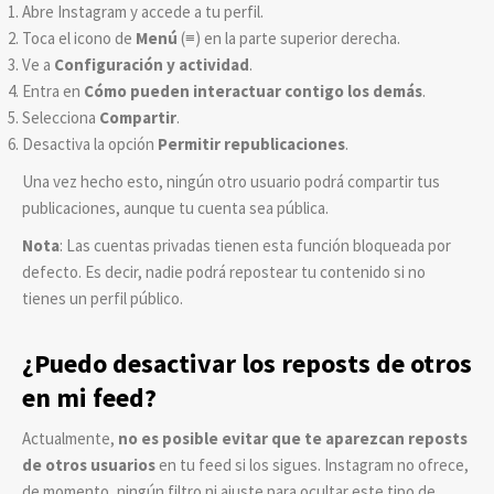
Abre Instagram y accede a tu perfil.
Toca el icono de
Menú
(≡) en la parte superior derecha.
Ve a
Configuración y actividad
.
Entra en
Cómo pueden interactuar contigo los demás
.
Selecciona
Compartir
.
Desactiva la opción
Permitir republicaciones
.
Una vez hecho esto, ningún otro usuario podrá compartir tus
publicaciones, aunque tu cuenta sea pública.
Nota
: Las cuentas privadas tienen esta función bloqueada por
defecto. Es decir, nadie podrá repostear tu contenido si no
tienes un perfil público.
¿Puedo desactivar los reposts de otros
en mi feed?
Actualmente,
no es posible evitar que te aparezcan reposts
de otros usuarios
en tu feed si los sigues. Instagram no ofrece,
de momento, ningún filtro ni ajuste para ocultar este tipo de