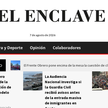
7 de agosto de 2026
ra y Deporte
Opinión
Colaboradores
El Frente Obrero pone encima de la mesa la cuestión de c
GO
ero
La Audiencia
de la
Nacional investiga si
ión de
la Guardia Civil
odelo
recibió avisos antes
de la entrada masiva
de inmigrantes en
onvocada