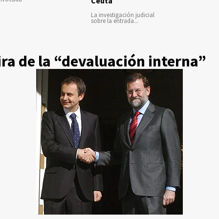
Ceuta
La investigación judicial
sobre la entrada...
ra de la “devaluación interna”