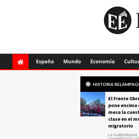
España
Mundo
Economía
Cultu
HISTORIA RELÁMPA
El Frente Obr
pone encima 
mesa la cuest
clase en el m
migratorio
La multitudinaria
concentración c