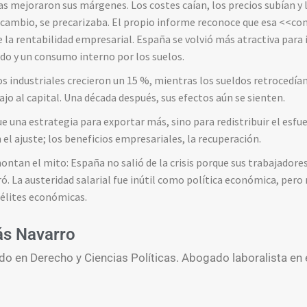
s mejoraron sus márgenes. Los costes caían, los precios subían y l
 cambio, se precarizaba. El propio informe reconoce que esa <<co
 la rentabilidad empresarial. España se volvió más atractiva para in
do y un consumo interno por los suelos.
os industriales crecieron un 15 %, mientras los sueldos retrocedía
bajo al capital. Una década después, sus efectos aún se sienten.
e una estrategia para exportar más, sino para redistribuir el esfuer
el ajuste; los beneficios empresariales, la recuperación.
ntan el mito: España no salió de la crisis porque sus trabajador
ó. La austeridad salarial fue inútil como política económica, pero
 élites económicas.
ás Navarro
do en Derecho y Ciencias Políticas. Abogado laboralista en 