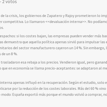
- 2 votos
de la crisis, los gobiernos de Zapatero y Rajoy prometieron lo imp
ser competitiva. Lo llamaron <<devaluación interna>>. No podíamo
os.
despachos: si los costes bajan, las empresas pueden vender más bar
cas demuestra que aquella política apenas sirvió para impulsar las
unitarios del sector manufacturero cayeron un 14 %. Sin embargo, l
 de un 8 %.
o trasladaron esa rebaja a los precios. Vendieron igual, pero gana
 que en economía se llama precio-aceptantes: se adaptaron al me
interna apenas influyó en la recuperación. Según el estudio, solo 
licarse por la reducción de los costes laborales. Más del 60 % vi
ro modo: España exportó más porque el mundo volvió a comprar, no