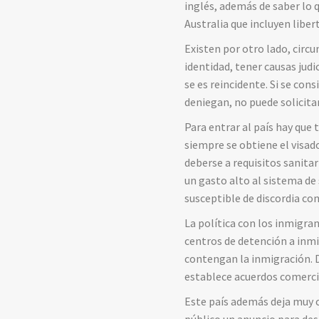
inglés, además de saber lo q
Australia que incluyen libe
Existen por otro lado, circu
identidad, tener causas judi
se es reincidente. Si se con
deniegan, no puede solicita
Para entrar al país hay que 
siempre se obtiene el visado
deberse a requisitos sanita
un gasto alto al sistema de
susceptible de discordia co
La política con los inmigrant
centros de detención a inmi
contengan la inmigración. D
establece acuerdos comercial
Este país además deja muy cl