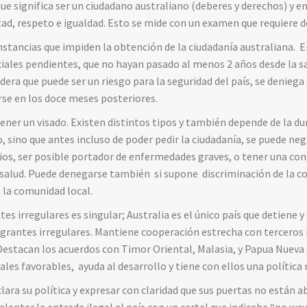
ue significa ser un ciudadano australiano (deberes y derechos) y e
rtad, respeto e igualdad. Esto se mide con un examen que requiere d
nstancias que impiden la obtención de la ciudadanía australiana. Ent
ciales pendientes, que no hayan pasado al menos 2 años desde la sal
sidera que puede ser un riesgo para la seguridad del país, se denie
rse en los doce meses posteriores.
tener un visado. Existen distintos tipos y también depende de la du
, sino que antes incluso de poder pedir la ciudadanía, se puede neg
rios, ser posible portador de enfermedades graves, o tener una c
 salud. Puede denegarse también si supone discriminación de la c
n la comunidad local.
es irregulares es singular; Australia es el único país que detiene y
grantes irregulares. Mantiene cooperación estrecha con terceros 
estacan los acuerdos con Timor Oriental, Malasia, y Papua Nueva 
es favorables, ayuda al desarrollo y tiene con ellos una política 
ara su política y expresar con claridad que sus puertas no están ab