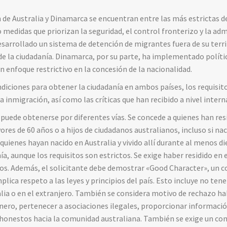
n de Australia y Dinamarca se encuentran entre las más estrictas 
edidas que priorizan la seguridad, el control fronterizo y la adm
esarrollado un sistema de detención de migrantes fuera de su territ
 de la ciudadanía. Dinamarca, por su parte, ha implementado polít
n enfoque restrictivo en la concesión de la nacionalidad.
ndiciones para obtener la ciudadanía en ambos países, los requisito
a inmigración, así como las críticas que han recibido a nivel intern
 puede obtenerse por diferentes vías. Se concede a quienes han resi
es de 60 años o a hijos de ciudadanos australianos, incluso si nac
ienes hayan nacido en Australia y vivido allí durante al menos di
ía, aunque los requisitos son estrictos. Se exige haber residido en e
os. Además, el solicitante debe demostrar «Good Character», un c
lica respeto a las leyes y principios del país. Esto incluye no te
alia o en el extranjero. También se considera motivo de rechazo h
énero, pertenecer a asociaciones ilegales, proporcionar informaci
shonestos hacia la comunidad australiana. También se exige un co