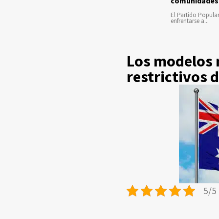
comunidades
El Partido Popula
enfrentarse a...
Los modelos m
restrictivos 
5/5 