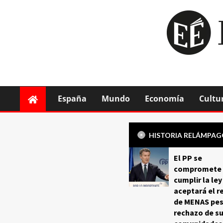
España
Mundo
Economía
Cultu
HISTORIA RELÁMPA
El PP se
compromete 
cumplir la ley
aceptará el r
de MENAS pes
rechazo de s