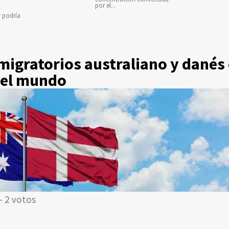
por el...
r podría
igratorios australiano y danés 
del mundo
- 2 votos