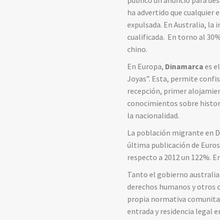
público un anuncio para des
ha advertido que cualquier 
expulsada. En Australia, la
cualificada. En torno al 30
chino.
En Europa,
Dinamarca
es e
Joyas”. Esta, permite confis
recepción, primer alojamien
conocimientos sobre histor
la nacionalidad.
La población migrante en D
última publicación de Euros
respecto a 2012 un 122%. En
Tanto el gobierno australia
derechos humanos y otros o
propia normativa comunitar
entrada y residencia legal 