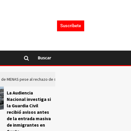
Suscríbete
Buscar
rto de MENAS pese al rechazo de sus comunidades
El Frente O
La Audiencia
Nacional investiga si
la Guardia Civil
recibió avisos antes
de la entrada masiva
de inmigrantes en