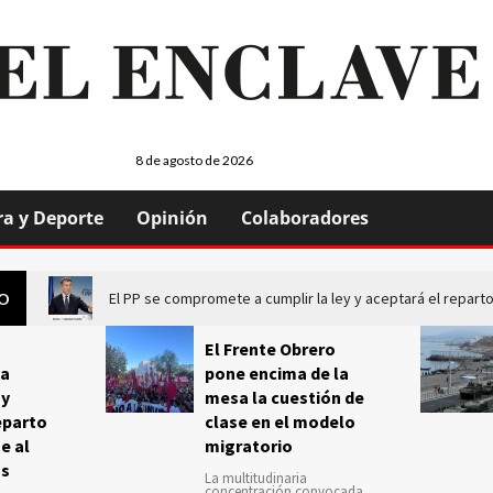
8 de agosto de 2026
ra y Deporte
Opinión
Colaboradores
El PP se compromete a cumplir la ley y aceptará el repa
GO
El Frente Obrero
a
pone encima de la
 y
mesa la cuestión de
eparto
clase en el modelo
e al
migratorio
us
La multitudinaria
concentración convocada