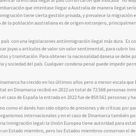
alentar la entrada ilegal al país con un cartel que indicaba “no w
embarcación que intentase llegar a Australia de manera ilegal serí
 inmigración tiene cierta gestión privada, y prevalece la migraci
% de la población australiana es de origen extranjero, principalmen
l país con una legislaciones antiinmigración ilegal más dura. Es co
car joyas u artículos de valor sin valor sentimental, para cubrir lo
tos y tramitación. Para obtener la nacionalidad danesa se debe p
ia y sociedad del país. Cualquier condena penal puede impedir pe
inamarca ha crecido en los últimos años pero a menor escala que 
tat en Dinamarca recibió en 2022 un total de 72.568 personas inm
 el caso de España la entrada en 2022 fue de 859.561 personas y h
no como el danés han sido objeto de presiones y de críticas por pa
rganismos internacionales y en el caso de Dinamarca también por
ia Inmigración legal
:
la Unión Europea tiene autoridad para estab
en un Estado miembro, pero los Estados miembros conservan el dere