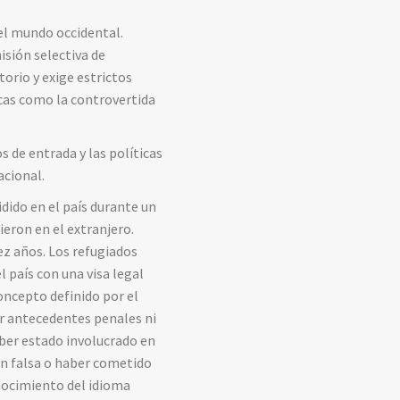
del mundo occidental.
isión selectiva de
orio y exige estrictos
icas como la controvertida
s de entrada y las políticas
acional.
dido en el país durante un
ieron en el extranjero.
ez años. Los refugiados
l país con una visa legal
oncepto definido por el
ner antecedentes penales ni
aber estado involucrado en
ón falsa o haber cometido
nocimiento del idioma