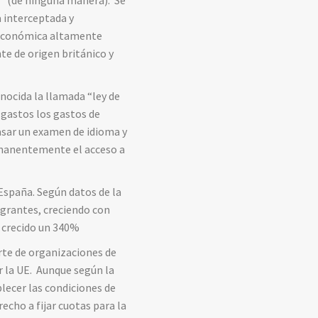
ay” (de ninguna manera). Se
a interceptada y
ón económica altamente
te de origen británico y
nocida la llamada “ley de
s gastos los gastos de
asar un examen de idioma y
rmanentemente el acceso a
España. Según datos de la
igrantes, creciendo con
a crecido un 340%
rte de organizaciones de
 la UE. Aunque según la
lecer las condiciones de
cho a fijar cuotas para la